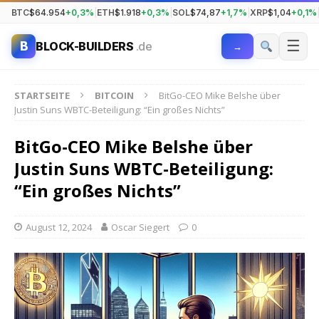
BTC
$64.954
+0,3%
|
ETH
$1.918
+0,3%
|
SOL
$74,87
+1,7%
|
XRP
$1,04
+0,1%
☰
B
BLOCK-BUILDERS
.de
→
STARTSEITE
BITCOIN
BitGo-CEO Mike Belshe über
Justin Suns WBTC-Beteiligung: “Ein großes Nichts”
BitGo-CEO Mike Belshe über
Justin Suns WBTC-Beteiligung:
“Ein großes Nichts”
August 12, 2024
Oscar Siegert
0