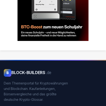
BLOCK-BUILDERS
.de
B
Dein Themenportal für Kryptowährungen
und Blockchain. Kaufanleitungen,
Börsenvergleiche und das größte
deutsche Krypto-Glossar.