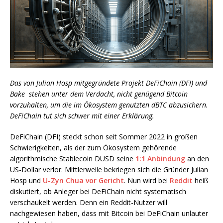
Das von Julian Hosp mitgegründete Projekt DeFiChain (DFI) und
Bake stehen unter dem Verdacht, nicht genügend Bitcoin
vorzuhalten, um die im Ökosystem genutzten dBTC abzusichern.
DeFiChain tut sich schwer mit einer Erklärung.
DeFiChain (DFI) steckt schon seit Sommer 2022 in großen
Schwierigkeiten, als der zum Ökosystem gehörende
algorithmische Stablecoin DUSD seine
1:1 Anbindung
an den
US-Dollar verlor. Mittlerweile bekriegen sich die Gründer Julian
Hosp und
U-Zyn Chua vor Gericht
. Nun wird bei
Reddit
heiß
diskutiert, ob Anleger bei DeFiChain nicht systematisch
verschaukelt werden. Denn ein Reddit-Nutzer will
nachgewiesen haben, dass mit Bitcoin bei DeFiChain unlauter