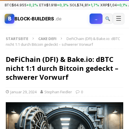
BTC
$64.955
+0,2%
|
ETH
$1.918
+0,3%
|
SOL
$74,81
+1,7%
|
XRP
$1,04
+0,1%
|
☰
B
BLOCK-BUILDERS
.de
→
STARTSEITE
CAKE DEFI
DeFiChain (DFI) & Bake.io: dBTC
nicht 1:1 durch Bitcoin gedeckt – schwerer Vorwurf
DeFiChain (DFI) & Bake.io: dBTC
nicht 1:1 durch Bitcoin gedeckt –
schwerer Vorwurf
Januar 29, 2024
Stephan Fiedler
0