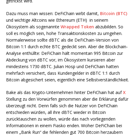
getrickst wird.
Dazu muss man wissen: DeFiChain wirbt damit,
Bitcoin (BTC)
und wichtige Altcoins wie Ethereum (ETH) in seinem
Ökosystem als sogenannte
Wrapped Token
abzubilden. So
soll es möglich sein, hohe Transaktionskosten zu umgehen.
Normalerweise sollte dBTC als die DeFiChain-Version von
Bitcoin 1:1 durch echte BTC gedeckt sein. Aber die Blockchain-
Analyse enthüllte: DeFiChain hält momentan 995 Bitcoin zur
Abdeckung von dBTC vor, im Ökosystem kursieren aber
mindestens 1730 dBTC. Julian Hosp und DeFiChain hatten
mehrfach versichert, dass Kundengelder in dBTC 1:1 durch
Bitcoin abgesichert seien, eigentlich eine Selbstverständlichkeit.
Bake als das Krypto-Unternehmen hinter DeFiChain hat auf
X
Stellung zu den Vorwürfen genommen aber die Erklärung dafür
überzeugt nicht. Denn falls sich die Nutzer von DeFiChain
entschieden würden, all ihre dBTC wieder in Bitcoin
zurücktauschen zu wollen, würde das nach vorliegenden
Informationen in einem Fiasko enden. Woher DeFiChain bei
einem „Bank Run“ die fehlenden gut 700 Bitcoin herzaubern