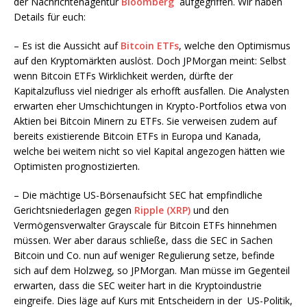
der Nachrichtenagentur
Bloomberg
aufgegriffen. Wir haben
Details für euch:
– Es ist die Aussicht auf
Bitcoin ETFs
, welche den Optimismus
auf den Kryptomärkten auslöst. Doch JPMorgan meint: Selbst
wenn Bitcoin ETFs Wirklichkeit werden, dürfte der
Kapitalzufluss viel niedriger als erhofft ausfallen. Die Analysten
erwarten eher Umschichtungen in Krypto-Portfolios etwa von
Aktien bei Bitcoin Minern zu ETFs. Sie verweisen zudem auf
bereits existierende Bitcoin ETFs in Europa und Kanada,
welche bei weitem nicht so viel Kapital angezogen hätten wie
Optimisten prognostizierten.
– Die mächtige US-Börsenaufsicht SEC hat empfindliche
Gerichtsniederlagen gegen
Ripple (XRP)
und den
Vermögensverwalter Grayscale für Bitcoin ETFs hinnehmen
müssen. Wer aber daraus schließe, dass die SEC in Sachen
Bitcoin und Co. nun auf weniger Regulierung setze, befinde
sich auf dem Holzweg, so JPMorgan. Man müsse im Gegenteil
erwarten, dass die SEC weiter hart in die Kryptoindustrie
eingreife. Dies läge auf Kurs mit Entscheidern in der US-Politik,