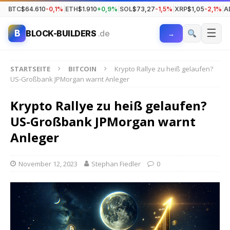
BTC
$64.610
-0,1%
|
ETH
$1.910
+0,9%
|
SOL
$73,27
-1,5%
|
XRP
$1,05
-2,1%
|
A
☰
B
BLOCK-BUILDERS
.de
→
STARTSEITE
BITCOIN
Krypto Rallye zu heiß gelaufen?
US-Großbank JPMorgan warnt Anleger
Krypto Rallye zu heiß gelaufen?
US-Großbank JPMorgan warnt
Anleger
November 12, 2023
Stephan Fiedler
0