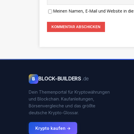
Meinen Namen, E-Mail und Website in die
BLOCK-BUILDERS
.de
B
Dein Themenportal für Kryptowährungen
und Blockchain. Kaufanleitungen,
Börsenvergleiche und das größte
deutsche Krypto-Glossar.
Krypto kaufen →