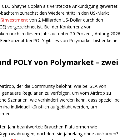
 CEO Shayne Coplan als versteckte Ankündigung gewertet.
bachtern zunächst den Wiedereintritt in den US-Markt
oßinvestment
von 2 Milliarden US-Dollar durch den
CE) vorgezeichnet ist. Bei der Konkurrenz von
ken noch in diesem Jahr auf unter 20 Prozent, Anfang 2026
d Feinkonzept bei POLY gibt es von Polymarket bisher keine
und POLY von Polymarket – zwei
Airdrop, der die Community belohnt. Wie bei SEA von
, genauere Regularien zu verfolgen, um vom Airdrop zu
szene Szenarien, wie verhindert werden kann, dass speziell bei
na individuell künstlich aufgebläht werden, um
ommen.
hsten Jahr beantwortet: Brauchen Plattformen wie
Kryptowährungen, nachdem sie jahrelang ohne auskamen?