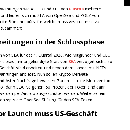
ptowährungen wie ASTER und XPL von
Plasma
mehrere
rgrund laufen sich mit SEA von OpenSea und POLY von
 für Börsendebüts, für welche massives Interesse zu
ge zusammen:
reitungen in der Schlussphase
 von SEA für das 1. Quartal 2026, wie Mitgründer und CEO
ür dieses Jahr angekündigte Start von
SEA
verzögert sich also
n Geschäftsfeld erweitert und neben dem Handel mit NFTs
ährungen anbietet. Nun sollen Krypto Derivate
und Aster Nachfrage beweisen. Zudem ist eine Mobilversion
oll dann SEA live gehen. 50 Prozent der Token sind dann
 werden per Airdrop ausgeschüttet werden. Weiter sei ein
nzepts der OpenSea Stiftung für den SEA Token.
or Launch muss US-Geschäft