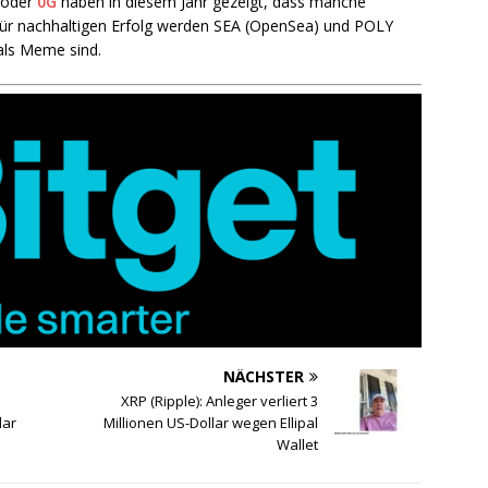
 oder
0G
haben in diesem Jahr gezeigt, dass manche
 Für nachhaltigen Erfolg werden SEA (OpenSea) und POLY
als Meme sind.
NÄCHSTER
XRP (Ripple): Anleger verliert 3
lar
Millionen US-Dollar wegen Ellipal
Wallet