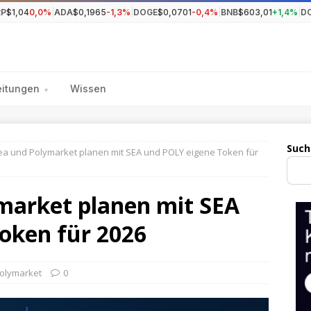
RP
$1,04
0,0%
|
ADA
$0,1965
-1,3%
|
DOGE
$0,0701
-0,4%
|
BNB
$603,01
+1,4%
|
D
eitungen
Wissen
▾
Such
a und Polymarket planen mit SEA und POLY eigene Token für
market planen mit SEA
oken für 2026
olymarket
0