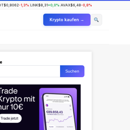
OT
$0,8062
-1,3%
|
LINK
$8,31
+0,0%
|
AVAX
$6,48
-0,8%
Krypto kaufen →
e
Suchen