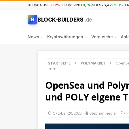
BTC
$64.853
-0,2%
|
ETH
$1.920
+0,1%
|
SOL
$76,42
+2,0%
|
X
BLOCK-BUILDERS
.de
B
News
Kryptowährungen
Vergleiche
Anl
▾
▾
▾
STARTSEITE
POLYMARKET
OpenSe
2026
OpenSea und Poly
und POLY eigene T
Oktober 20, 2025
Stephan Fiedler
P