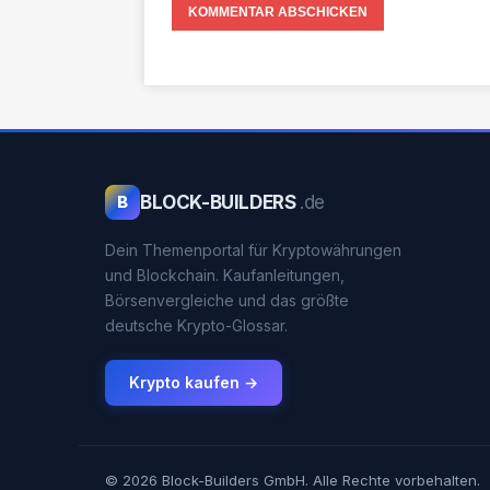
BLOCK-BUILDERS
.de
B
Dein Themenportal für Kryptowährungen
und Blockchain. Kaufanleitungen,
Börsenvergleiche und das größte
deutsche Krypto-Glossar.
Krypto kaufen →
© 2026 Block-Builders GmbH. Alle Rechte vorbehalten.