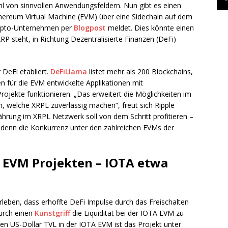
l von sinnvollen Anwendungsfeldern. Nun gibt es einen
Ethereum Virtual Machine (EVM) über eine Sidechain auf dem
rypto-Unternehmen per
Blogpost
meldet. Dies könnte einen
XRP steht, in Richtung Dezentralisierte Finanzen (DeFi)
DeFi etabliert.
DeFiLlama
listet mehr als 200 Blockchains,
en für die EVM entwickelte Applikationen mit
jekte funktionieren. „Das erweitert die Möglichkeiten im
 welche XRPL zuverlässig machen“, freut sich Ripple
hrung im XRPL Netzwerk soll von dem Schritt profitieren –
t, denn die Konkurrenz unter den zahlreichen EVMs der
 EVM Projekten – IOTA etwa
rleben, dass erhoffte DeFi Impulse durch das Freischalten
durch einen
Kunstgriff
die Liquidität bei der IOTA EVM zu
onen US-Dollar TVL in der IOTA EVM ist das Projekt unter