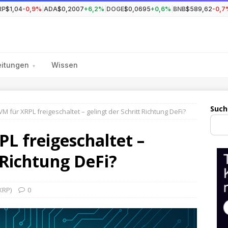
RP
$1,04
-0,9%
|
ADA
$0,2007
+6,2%
|
DOGE
$0,0695
+0,6%
|
BNB
$589,62
-0,7
eitungen
Wissen
▾
Such
VM für XRPL freigeschaltet – gelingt der Schritt Richtung DeFi?
PL freigeschaltet –
t Richtung DeFi?
XRP)
0