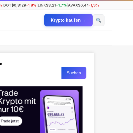
%
|
DOT
$0,8129
-1,8%
|
LINK
$8,21
+1,7%
|
AVAX
$6,44
-1,9%
Krypto kaufen →
e
Suchen