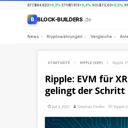
BTC
$64.822
+0,3%
|
ETH
$1.913
+0,4%
|
SOL
$73,63
+0,5%
|
X
BLOCK-BUILDERS
.de
B
News
Kryptowährungen
Vergleiche
Anl
▾
▾
▾
STARTSEITE
RIPPLE (XRP)
Ripple: E
Ripple: EVM für XR
gelingt der Schrit
Juli 2, 2025
Stephan Fiedler
Ripple (