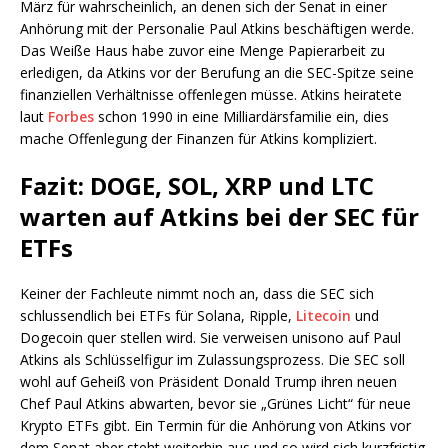
März für wahrscheinlich, an denen sich der Senat in einer
Anhörung mit der Personalie Paul Atkins beschäftigen werde.
Das Weiße Haus habe zuvor eine Menge Papierarbeit zu
erledigen, da Atkins vor der Berufung an die SEC-Spitze seine
finanziellen Verhältnisse offenlegen müsse. Atkins heiratete
laut
Forbes
schon 1990 in eine Milliardärsfamilie ein, dies
mache Offenlegung der Finanzen für Atkins kompliziert.
Fazit: DOGE, SOL, XRP und LTC
warten auf Atkins bei der SEC für
ETFs
Keiner der Fachleute nimmt noch an, dass die SEC sich
schlussendlich bei ETFs für Solana, Ripple,
Litecoin
und
Dogecoin quer stellen wird. Sie verweisen unisono auf Paul
Atkins als Schlüsselfigur im Zulassungsprozess. Die SEC soll
wohl auf Geheiß von Präsident Donald Trump ihren neuen
Chef Paul Atkins abwarten, bevor sie „Grünes Licht“ für neue
Krypto ETFs gibt. Ein Termin für die Anhörung von Atkins vor
dem Senat aber steht weiterhin aus und so wird sich kurzfristig