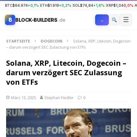
BTC
$64.974
+0,1%
|
ETH
$1.919
+0,2%
|
SOL
$74,84
+1,6%
|
XRP
$1,04
0,0%
|
☰
B
BLOCK-BUILDERS
.de
→
STARTSEITE
DOGECOIN
Solana, XRP, Litecoin, Dogecoin
– darum verzögert SEC Zulassung von ETFs
Solana, XRP, Litecoin, Dogecoin –
darum verzögert SEC Zulassung
von ETFs
März 13, 2025
Stephan Fiedler
0