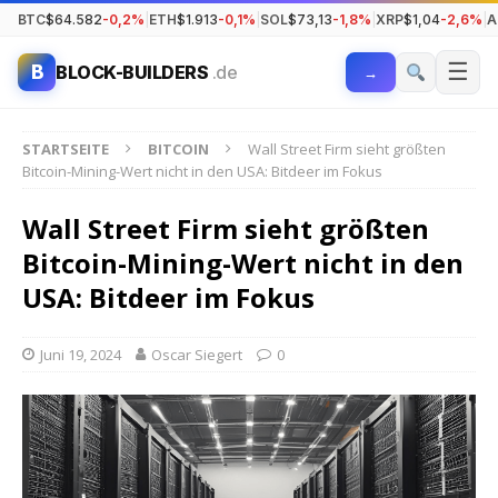
BTC
$64.582
-0,2%
|
ETH
$1.913
-0,1%
|
SOL
$73,13
-1,8%
|
XRP
$1,04
-2,6%
|
A
☰
B
BLOCK-BUILDERS
.de
→
STARTSEITE
BITCOIN
Wall Street Firm sieht größten
Bitcoin-Mining-Wert nicht in den USA: Bitdeer im Fokus
Wall Street Firm sieht größten
Bitcoin-Mining-Wert nicht in den
USA: Bitdeer im Fokus
Juni 19, 2024
Oscar Siegert
0