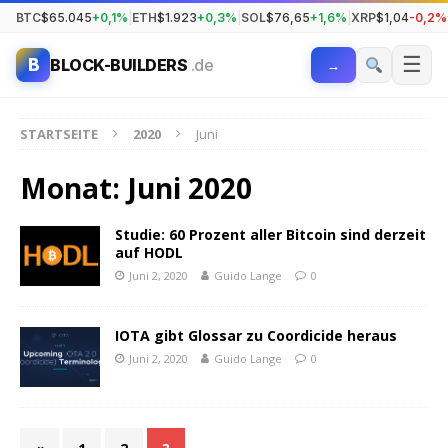
BTC
$65.045
+0,1%
|
ETH
$1.923
+0,3%
|
SOL
$76,65
+1,6%
|
XRP
$1,04
-0,2%
☰
B
BLOCK-BUILDERS
.de
→
STARTSEITE
2020
Juni
Monat:
Juni 2020
Studie: 60 Prozent aller Bitcoin sind derzeit
auf HODL
Juni 2, 2020
Guido Lange
0
IOTA gibt Glossar zu Coordicide heraus
Juni 2, 2020
Guido Lange
0