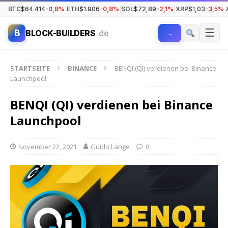
BTC
$64.414
-0,8%
|
ETH
$1.906
-0,8%
|
SOL
$72,89
-2,1%
|
XRP
$1,03
-3,5%
|
☰
B
BLOCK-BUILDERS
.de
→
STARTSEITE
BINANCE
BENQI (QI) verdienen bei Binance
Launchpool
BENQI (QI) verdienen bei Binance
Launchpool
November 22, 2021
Guido Lange
0