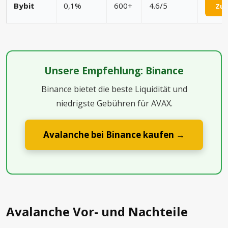
Bybit
0,1%
600+
4.6/5
Zu 
Unsere Empfehlung: Binance
Binance bietet die beste Liquidität und
niedrigste Gebühren für AVAX.
Avalanche bei Binance kaufen →
Avalanche Vor- und Nachteile