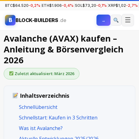
BTC
$64.520
-0,2%
|
ETH
$1.906
-0,4%
|
SOL
$73,20
-0,1%
|
XRP
$1,02
-2,7%
|
☰
B
BLOCK-BUILDERS
.de
→
Avalanche (AVAX) kaufen –
Anleitung & Börsenvergleich
2026
Zuletzt aktualisiert: März 2026
Inhaltsverzeichnis
Schnellübersicht
Schnellstart: Kaufen in 3 Schritten
Was ist Avalanche?
Aktuelle Entwicklungen 2025/2026