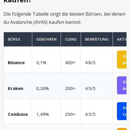
Die folgende Tabelle zeigt die besten Börsen, bei denen
du Avalanche (AVAX) kaufen kannst:
BÖRSE
GEBÜHREN
COINS
BEWERTUNG
AKTIO
Zu
Binance
0,1%
400+
4.8/5
Bin
Zu
Kraken
0,26%
200+
4.5/5
Kra
Zu
Coinbase
1,49%
250+
4.5/5
Coi