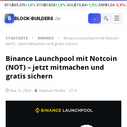
BTC
$65.215
+1,6%
|
ETH
$1.929
+1,8%
|
SOL
$73,84
+1,3%
|
XRP
$1,04
-0,6%
|
☰
B
BLOCK-BUILDERS
.de
→
STARTSEITE
BINANCE
Binance Launchpool mit Notcoin
(NOT) – jetzt mitmachen und gratis sichern
Binance Launchpool mit Notcoin
(NOT) – jetzt mitmachen und
gratis sichern
Mai 13, 2024
Stephan Fiedler
0