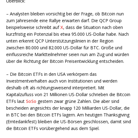
Überblick:
– Analysten bleiben vorsichtig bei der Frage, ob Bitcoin nun
zum Jahresende eine Rallye erwarten darf. Die QCP Group
beispielsweise schreibt auf
X
, dass die Situation nach oben
kurzfristig ein Potenzial bis etwa 95.000 US-Dollar habe. Nach
unten erkennt QCP Unterstützungslinien in der Region
zwischen 80.000 und 82.000 US-Dollar für BTC. Große und
einflussreiche Marktteilnehmer seien nun am Zug und würden
über die Richtung der Bitcoin Preisentwicklung entscheiden.
– Die Bitcoin ETFs in den USA verkörpern das
Investmentverhalten auch von Institutionen und werden
deshalb oft als richtungsweisend interpretiert. Mit
Kapitalzufluss von 21 Millionen US-Dollar schrieben die Bitcoin
ETFs laut
SoSo
gestern zwar grüne Zahlen. Die aber sind
bescheiden angesichts der knapp 120 Milliarden US-Dollar, die
in BTC bei den Bitcoin ETFs lagern. Am heutigen Thanksgiving
(Erntedankfest) bleiben die US-Börsen geschlossen, damit sind
die Bitcoin ETFs vorübergehend aus dem Spiel.