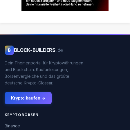
BLOCK-BUILDERS
.de
B
Dein Themenportal für Kryptowährungen
und Blockchain. Kaufanleitungen,
Börsenvergleiche und das größte
deutsche Krypto-Glossar.
Krypto kaufen →
KRYPTOBÖRSEN
Binance