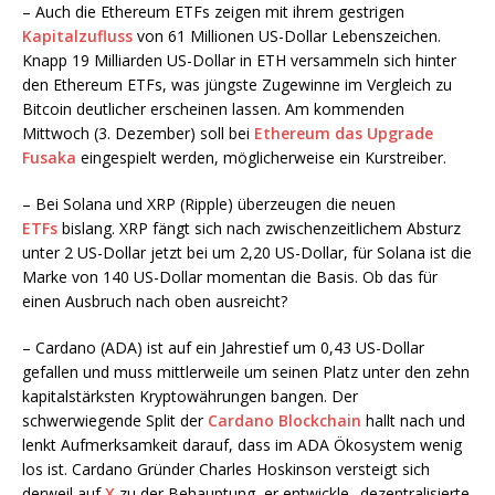
– Auch die Ethereum ETFs zeigen mit ihrem gestrigen
Kapitalzufluss
von 61 Millionen US-Dollar Lebenszeichen.
Knapp 19 Milliarden US-Dollar in ETH versammeln sich hinter
den Ethereum ETFs, was jüngste Zugewinne im Vergleich zu
Bitcoin deutlicher erscheinen lassen. Am kommenden
Mittwoch (3. Dezember) soll bei
Ethereum das Upgrade
Fusaka
eingespielt werden, möglicherweise ein Kurstreiber.
– Bei Solana und XRP (Ripple) überzeugen die neuen
ETFs
bislang. XRP fängt sich nach zwischenzeitlichem Absturz
unter 2 US-Dollar jetzt bei um 2,20 US-Dollar, für Solana ist die
Marke von 140 US-Dollar momentan die Basis. Ob das für
einen Ausbruch nach oben ausreicht?
– Cardano (ADA) ist auf ein Jahrestief um 0,43 US-Dollar
gefallen und muss mittlerweile um seinen Platz unter den zehn
kapitalstärksten Kryptowährungen bangen. Der
schwerwiegende Split der
Cardano Blockchain
hallt nach und
lenkt Aufmerksamkeit darauf, dass im ADA Ökosystem wenig
los ist. Cardano Gründer Charles Hoskinson versteigt sich
derweil auf
X
zu der Behauptung, er entwickle „dezentralisierte