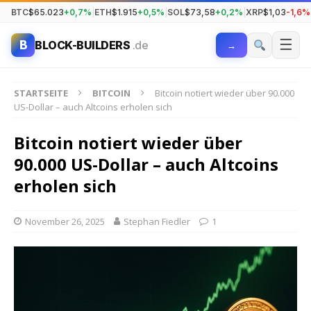
BTC
$65.023
+0,7%
|
ETH
$1.915
+0,5%
|
SOL
$73,58
+0,2%
|
XRP
$1,03
-1,6%
☰
B
BLOCK-BUILDERS
.de
→
STARTSEITE
BITCOIN
Bitcoin notiert wieder über 90.000
US-Dollar – auch Altcoins erholen sich
Bitcoin notiert wieder über
90.000 US-Dollar – auch Altcoins
erholen sich
November 26, 2025
Stephan Fiedler
1