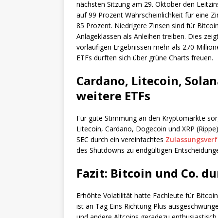
nächsten Sitzung am 29. Oktober den Leitzin
auf 99 Prozent Wahrscheinlichkeit für eine 
85 Prozent. Niedrigere Zinsen sind für Bitcoin
Anlageklassen als Anleihen treiben. Dies zeig
vorläufigen Ergebnissen mehr als 270 Million
ETFs durften sich über grüne Charts freuen.
Cardano, Litecoin, Sola
weitere ETFs
Für gute Stimmung an den Kryptomärkte sorg
Litecoin, Cardano, Dogecoin und XRP (Rippe)
SEC durch ein vereinfachtes
Zulassungsver
des Shutdowns zu endgültigen Entscheidunge
Fazit: Bitcoin und Co. d
Erhöhte Volatilität hatte Fachleute für Bitc
ist an Tag Eins Richtung Plus ausgeschwung
und andere Altcoins geradezu enthusiastisch.