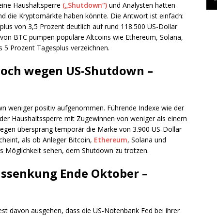
 eine Haushaltsperre
(„Shutdown“)
und Analysten hatten
und die Kryptomärkte haben könnte. Die Antwort ist einfach:
plus von 3,5 Prozent deutlich auf rund 118.500 US-Dollar
 von BTC pumpen populäre Altcoins wie Ethereum, Solana,
s 5 Prozent Tagesplus verzeichnen.
hoch wegen US-Shutdown –
n weniger positiv aufgenommen. Führende Indexe wie der
der Haushaltssperre mit Zugewinnen von weniger als einem
ngegen übersprang temporär die Marke von 3.900 US-Dollar
cheint, als ob Anleger Bitcoin,
Ethereum
, Solana und
s Möglichkeit sehen, dem Shutdown zu trotzen.
nssenkung Ende Oktober –
fest davon ausgehen, dass die US-Notenbank Fed bei ihrer