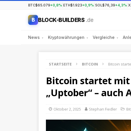
BTC
$65.079
+0,8%
|
ETH
$1.923
+0,9%
|
SOL
$76,39
+4,3%
|
X
BLOCK-BUILDERS
.de
B
News
Kryptowährungen
Vergleiche
Anl
▾
▾
▾
STARTSEITE
BITCOIN
Bitcoin star
Bitcoin startet mi
„Uptober“ – auch 
Oktober 2, 2025
Stephan Fiedler
Bi