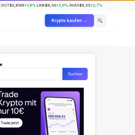
|
DOT
$0,8169
+1,8%
|
LINK
$8,34
+2,0%
|
AVAX
$6,55
+2,7%
Krypto kaufen →
e
Suchen