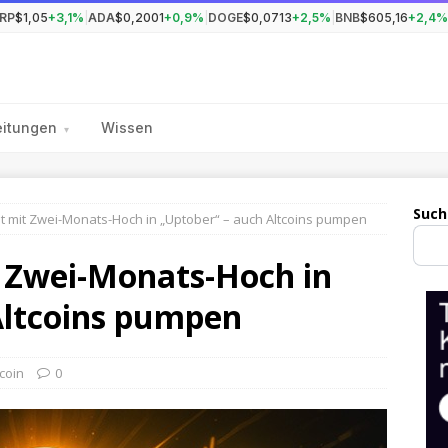
RP
$1,05
+3,1%
|
ADA
$0,2001
+0,9%
|
DOGE
$0,0713
+2,5%
|
BNB
$605,16
+2,4%
eitungen
Wissen
▾
Such
tet mit Zwei-Monats-Hoch in „Uptober“ – auch Altcoins pumpen
t Zwei-Monats-Hoch in
Altcoins pumpen
tcoin
0