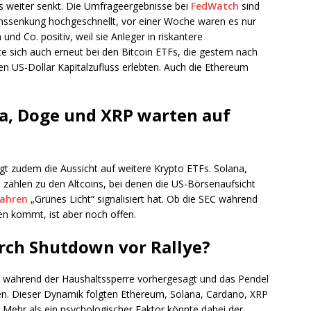
s weiter senkt. Die Umfrageergebnisse bei
FedWatch
sind
Zinssenkung hochgeschnellt, vor einer Woche waren es nur
 und Co. positiv, weil sie Anleger in riskantere
te sich auch erneut bei den Bitcoin ETFs, die gestern nach
en US-Dollar Kapitalzufluss erlebten. Auch die Ethereum
na, Doge und XRP warten auf
t zudem die Aussicht auf weitere Krypto ETFs. Solana,
 zählen zu den Altcoins, bei denen die US-Börsenaufsicht
fahren
„Grünes Licht“ signalisiert hat. Ob die SEC während
n kommt, ist aber noch offen.
urch Shutdown vor Rallye?
oin während der Haushaltssperre vorhergesagt und das Pendel
en. Dieser Dynamik folgten Ethereum, Solana, Cardano, XRP
 Mehr als ein psychologischer Faktor könnte dabei der