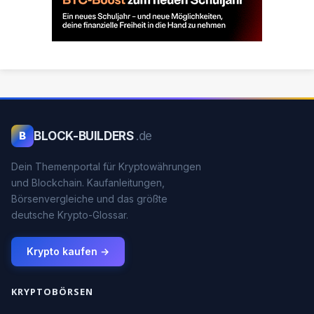
BLOCK-BUILDERS
.de
B
Dein Themenportal für Kryptowährungen
und Blockchain. Kaufanleitungen,
Börsenvergleiche und das größte
deutsche Krypto-Glossar.
Krypto kaufen →
KRYPTOBÖRSEN