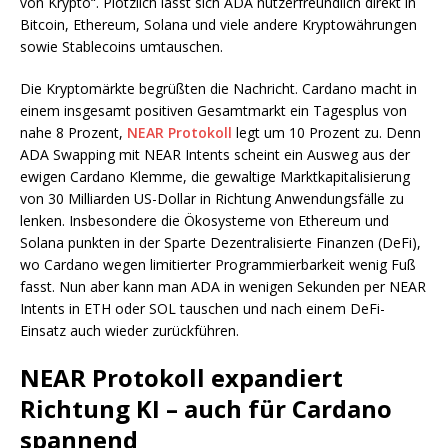
von Krypto“. Plötzlich lässt sich ADA nutzerfreundlich direkt in
Bitcoin, Ethereum, Solana und viele andere Kryptowährungen
sowie Stablecoins umtauschen.
Die Kryptomärkte begrüßten die Nachricht. Cardano macht in
einem insgesamt positiven Gesamtmarkt ein Tagesplus von
nahe 8 Prozent,
NEAR Protokoll
legt um 10 Prozent zu. Denn
ADA Swapping mit NEAR Intents scheint ein Ausweg aus der
ewigen Cardano Klemme, die gewaltige Marktkapitalisierung
von 30 Milliarden US-Dollar in Richtung Anwendungsfälle zu
lenken. Insbesondere die Ökosysteme von Ethereum und
Solana punkten in der Sparte Dezentralisierte Finanzen (DeFi),
wo Cardano wegen limitierter Programmierbarkeit wenig Fuß
fasst. Nun aber kann man ADA in wenigen Sekunden per NEAR
Intents in ETH oder SOL tauschen und nach einem DeFi-
Einsatz auch wieder zurückführen.
NEAR Protokoll expandiert
Richtung KI – auch für Cardano
spannend