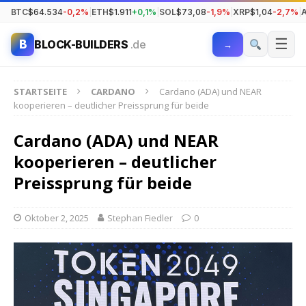
BTC
$64.534
-0,2%
|
ETH
$1.911
+0,1%
|
SOL
$73,08
-1,9%
|
XRP
$1,04
-2,7%
|
☰
B
BLOCK-BUILDERS
.de
→
STARTSEITE
CARDANO
Cardano (ADA) und NEAR
kooperieren – deutlicher Preissprung für beide
Cardano (ADA) und NEAR
kooperieren – deutlicher
Preissprung für beide
Oktober 2, 2025
Stephan Fiedler
0