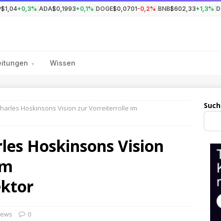
P
$1,04
+0,3%
|
ADA
$0,1993
+0,1%
|
DOGE
$0,0701
-0,2%
|
BNB
$602,33
+1,3%
|
D
eitungen
Wissen
▾
Such
arles Hoskinsons Vision zur Vorreiterrolle im
les Hoskinsons Vision
im
ktor
ews
0