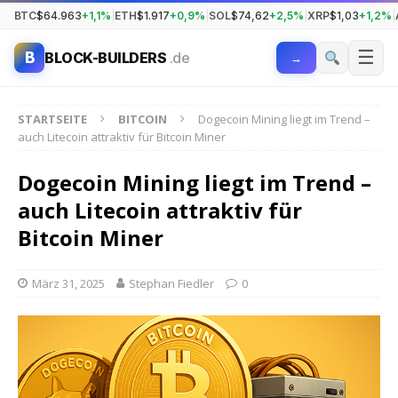
BTC
$64.963
+1,1%
|
ETH
$1.917
+0,9%
|
SOL
$74,62
+2,5%
|
XRP
$1,03
+1,2%
|
☰
B
BLOCK-BUILDERS
.de
→
STARTSEITE
BITCOIN
Dogecoin Mining liegt im Trend –
auch Litecoin attraktiv für Bitcoin Miner
Dogecoin Mining liegt im Trend –
auch Litecoin attraktiv für
Bitcoin Miner
März 31, 2025
Stephan Fiedler
0