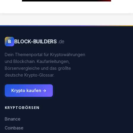
BLOCK-BUILDERS
.de
B
Dein Themenportal für Kryptowährungen
und Blockchain. Kaufanleitungen,
Börsenvergleiche und das größte
deutsche Krypto-Glossar.
Krypto kaufen →
KRYPTOBÖRSEN
Binance
Coinbase