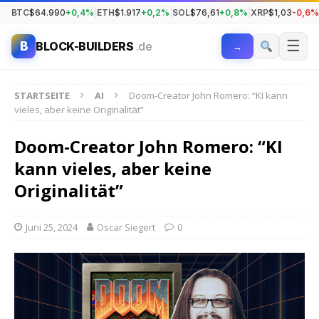
BTC
$64.990
+0,4%
|
ETH
$1.917
+0,2%
|
SOL
$76,61
+0,8%
|
XRP
$1,03
-0,6%
☰
B
BLOCK-BUILDERS
.de
→
STARTSEITE
AI
Doom-Creator John Romero: “KI kann
vieles, aber keine Originalität”
Doom-Creator John Romero: “KI
kann vieles, aber keine
Originalität”
Juni 25, 2024
Oscar Siegert
0