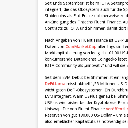
Seit Ende September ist beim IOTA Seitenpr
integriert, die das Ökosystem auch für die Sp
Stablecoins als Fiat-Ersatz üblicherweise zu
Ankündigung des Fintechs Fluent Finance. A
Contracts zu IOTA und Shimmer, damit dort k
Nach Angaben von Fluent Finance ist US-Plus 
Daten von
CoinMarketCap
allerdings sind 
Marktkapitalisierung von lediglich 101.00 US-D
konkurrierende Datendienst Coingecko listet U
IOTA Community als „innovativ“ und will di
Seit dem EVM Debüt bei Shimmer ist ein lan
DeFiLlama
misst aktuell 1,55 Millionen US-
wichtigsten DeFi-Ökosystemen. Ein Durchbruc
EVM integriert. Wann USPlus genau bei Shimme
USPlus wird bisher bei der Kryptobörse Bitru
Uniswap. Die von Fluent Finance
veröffentl
Reserven von gut 180.000 US-Dollar – um als 
also erheblicher Kapitalzufluss notwendig sei