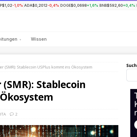
P
$1,02
-1,0%
|
ADA
$0,2012
-0,4%
|
DOGE
$0,0698
+1,6%
|
BNB
$592,60
+0,4%
|
eitungen
Wissen
▾
Such
r (SMR): Stablecoin USPlus kommt ins Ökosystem
(SMR): Stablecoin
 Ökosystem
OTA
2