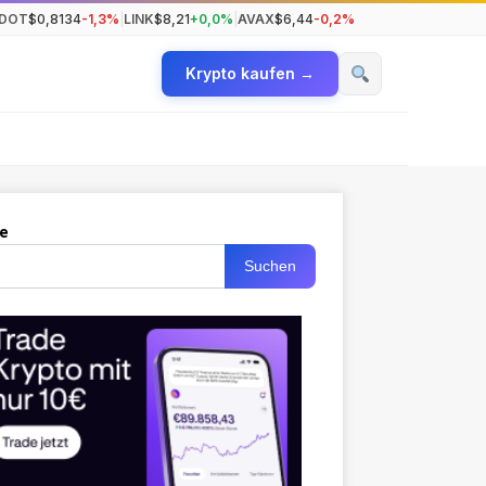
DOT
$0,8134
-1,3%
|
LINK
$8,21
+0,0%
|
AVAX
$6,44
-0,2%
Krypto kaufen →
e
Suchen