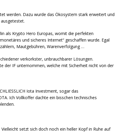
altet werden. Dazu wurde das Ökosystem stark erweitert und
 ausgetestet.
erlin als Krypto Hero Europas, womit die perfekten
 monetäres und sicheres Internet“ geschaffen wurde. Egal
mzählern, Mautgebühren, Warenverfolgung …
erschiedener verkorkster, unbrauchbarer Lösungen.
tte der IF unternommen, welche mit Sicherheit nicht von der
SSCHLIESSLICH Iota Investment, sogar das
A. Ich Vollkoffer dachte ein bisschen technisches
blenden.
Vielleicht setzt sich doch noch ein heller Kopf in Ruhe auf