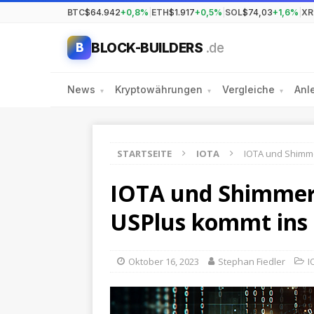
BTC
$64.942
+0,8%
|
ETH
$1.917
+0,5%
|
SOL
$74,03
+1,6%
|
XR
BLOCK-BUILDERS
.de
B
News
Kryptowährungen
Vergleiche
Anl
▾
▾
▾
STARTSEITE
IOTA
IOTA und Shimme
IOTA und Shimmer 
USPlus kommt ins
Oktober 16, 2023
Stephan Fiedler
I