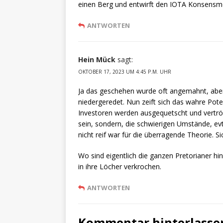
einen Berg und entwirft den IOTA Konsensm
ANTWORTEN
Hein Mück
sagt:
OKTOBER 17, 2023 UM 4:45 P.M. UHR
Ja das geschehen wurde oft angemahnt, aber 
niedergeredet. Nun zeift sich das wahre Poten
Investoren werden ausgequetscht und vertröst
sein, sondern, die schwierigen Umstände, evt
nicht reif war für die überragende Theorie. Si
Wo sind eigentlich die ganzen Pretorianer hin, 
in ihre Löcher verkrochen.
ANTWORTEN
Kommentar hinterlasse