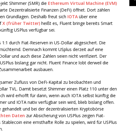
ojekt Shimmer (SMR) die
Ethereum Virtual Machine (EVM)
arte Dezentralisierte Finanzen (DeFi) öffnet. Dort zählen
 den Grundlagen. Deshalb freut sich
IOTA
über eine
uf
X (früher Twitter)
heißt es, Fluent bringe bereits Smart
ünftig USPlus verfügbar sei.
1:1 durch Fiat-Reserven in US-Dollar abgesichert. Die
ernüchternd. Demnach kommt USplus derzeit auf eine
ollar und auch diese Zahlen seien nicht verifiziert. Der
SPlus bislang gar nicht. Fluent Finance lobt derweil die
e Zusammenarbeit ausbauen.
gsamer Zufluss von DeFi-Kapital zu beobachten und
Dollar TVL. Damit besetzt Shimmer einen Platz 110 unter den
h wird erhofft für dann, wenn auch IOTA selbst künftig die
r und IOTA nativ verfügbar sein wird, blieb bislang offen.
e gehandelt und bei der dezentralisierten Kryptobörse
ichten Daten
zur Absicherung von USPlus zeigen Fiat-
Stablecoin eine ernsthafte Rolle zu spielen, wird für USPlus
n.