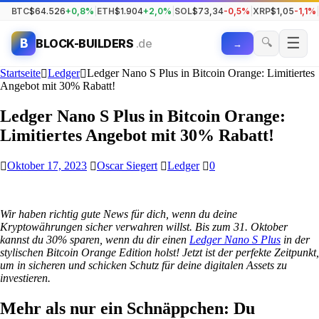
BTC
$64.526
+0,8%
|
ETH
$1.904
+2,0%
|
SOL
$73,34
-0,5%
|
XRP
$1,05
-1,1%
|
☰
🔍
B
BLOCK-BUILDERS
.de
→
Startseite
Ledger
Ledger Nano S Plus in Bitcoin Orange: Limitiertes
Angebot mit 30% Rabatt!
Ledger Nano S Plus in Bitcoin Orange:
Limitiertes Angebot mit 30% Rabatt!
Oktober 17, 2023
Oscar Siegert
Ledger
0
Wir haben richtig gute News für dich, wenn du deine
Kryptowährungen sicher verwahren willst. Bis zum 31. Oktober
kannst du 30% sparen, wenn du dir einen
Ledger Nano S Plus
in der
stylischen Bitcoin Orange Edition holst! Jetzt ist der perfekte Zeitpunkt,
um in sicheren und schicken Schutz für deine digitalen Assets zu
investieren.
Mehr als nur ein Schnäppchen: Du