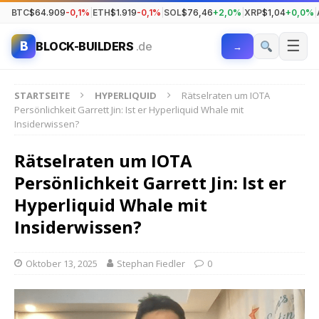
BTC
$64.909
-0,1%
|
ETH
$1.919
-0,1%
|
SOL
$76,46
+2,0%
|
XRP
$1,04
+0,0%
|
☰
B
BLOCK-BUILDERS
.de
→
STARTSEITE
HYPERLIQUID
Rätselraten um IOTA
Persönlichkeit Garrett Jin: Ist er Hyperliquid Whale mit
Insiderwissen?
Rätselraten um IOTA
Persönlichkeit Garrett Jin: Ist er
Hyperliquid Whale mit
Insiderwissen?
Oktober 13, 2025
Stephan Fiedler
0