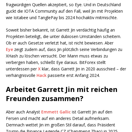
fragwürdigen Quellen akzeptiert, so Eye. Und in Deutschland
guckt die IOTA Community auf den Fall, weil Jin mit Projekten
wie Iotabee und TanglePay bis 2024 hochaktiv mitmischte.
Soweit bisher bekannt, ist Garrett Jin verdächtig häufig an
Projekten beteiligt, die unter dubiosen Umständen scheitern.
Ob er auch Gesetze verletzt hat, ist nicht bewiesen. Aber
Eye
zeigt zudem auf, dass Jin plötzlich seine Verbindungen zu
XHash zu löschen versucht. Der Mann muss etwas zu
verbergen haben, schließt Eye daraus. BitForex stellt
unterdessen per
X
klar, dass Garrett Jin in 2020 ausschied – der
verhängnisvolle
Hack
passierte erst Anfang 2024.
Arbeitet Garrett Jin mit reichen
Freunden zusammen?
Aber auch Analyst
Emmett Gallic
ist Garrett Jin auf den
Fersen und macht auf ein anderes Detail aufmerksam.
Demnach wettet Jin im großen Stil darauf, dass Präsident
Trump die Binance Legende CZ (Changpeng Zhao) in 2025