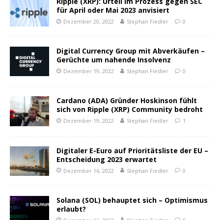
Ripple (XRP): Urteil im Prozess gegen SEC
für April oder Mai 2023 anvisiert
Dezember 20, 2022
Stephan Fiedler
0
Digital Currency Group mit Abverkäufen –
Gerüchte um nahende Insolvenz
Dezember 19, 2022
Stephan Fiedler
0
Cardano (ADA) Gründer Hoskinson fühlt
sich von Ripple (XRP) Community bedroht
Dezember 19, 2022
Stephan Fiedler
1
Digitaler E-Euro auf Prioritätsliste der EU –
Entscheidung 2023 erwartet
Dezember 16, 2022
Stephan Fiedler
0
Solana (SOL) behauptet sich – Optimismus
erlaubt?