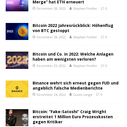
Merge“ hat ETH erneuert
Dezember 28, 2022
Stephan Fiedler
0
Bitcoin 2022 Jahresrückblick: Höhenflug
von BTC gestoppt
Dezember 28, 2022
Stephan Fiedler
0
Bitcoin und Co. in 2022: Welche Anlagen
haben am wenigsten verloren?
Dezember 25, 2022
Stephan Fiedler
0
Binance wehrt sich erneut gegen FUD und
angeblich falsche Medienberichte
Dezember 24, 2022
Guido Lange
0
Bitcoin: “Fake-Satoshi” Craig Wright
erstreitet 1 Million Euro Prozesskosten
gegen Kritiker