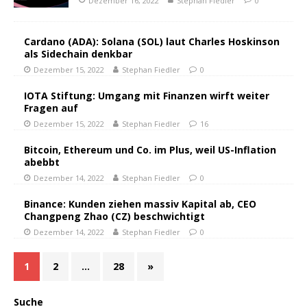
Dezember 16, 2022
Stephan Fiedler
0
Cardano (ADA): Solana (SOL) laut Charles Hoskinson
als Sidechain denkbar
Dezember 15, 2022
Stephan Fiedler
0
IOTA Stiftung: Umgang mit Finanzen wirft weiter
Fragen auf
Dezember 15, 2022
Stephan Fiedler
16
Bitcoin, Ethereum und Co. im Plus, weil US-Inflation
abebbt
Dezember 14, 2022
Stephan Fiedler
0
Binance: Kunden ziehen massiv Kapital ab, CEO
Changpeng Zhao (CZ) beschwichtigt
Dezember 14, 2022
Stephan Fiedler
0
1
2
…
28
»
Suche