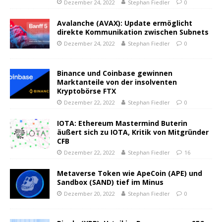
Dezember 24, 2022
Stephan Fiedler
0
Avalanche (AVAX): Update ermöglicht
direkte Kommunikation zwischen Subnets
Dezember 24, 2022
Stephan Fiedler
0
Binance und Coinbase gewinnen
Marktanteile von der insolventen
Kryptobörse FTX
Dezember 22, 2022
Stephan Fiedler
0
IOTA: Ethereum Mastermind Buterin
äußert sich zu IOTA, Kritik von Mitgründer
CFB
Dezember 22, 2022
Stephan Fiedler
16
Metaverse Token wie ApeCoin (APE) und
Sandbox (SAND) tief im Minus
Dezember 20, 2022
Stephan Fiedler
0