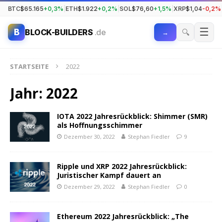
BTC
$65.165
+0,3%
|
ETH
$1.922
+0,2%
|
SOL
$76,60
+1,5%
|
XRP
$1,04
-0,2%
☰
B
🔍
BLOCK-BUILDERS
.de
→
STARTSEITE
2022
Jahr:
2022
IOTA 2022 Jahresrückblick: Shimmer (SMR)
als Hoffnungsschimmer
Dezember 30, 2022
Stephan Fiedler
9
Ripple und XRP 2022 Jahresrückblick:
Juristischer Kampf dauert an
Dezember 29, 2022
Stephan Fiedler
0
Ethereum 2022 Jahresrückblick: „The