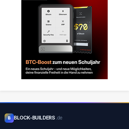
BLOCK-BUILDERS
.de
B