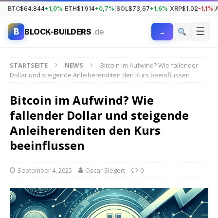
BTC
$64.844
+1,0%
|
ETH
$1.914
+0,7%
|
SOL
$73,67
+1,6%
|
XRP
$1,02
-1,1%
|
☰
B
BLOCK-BUILDERS
.de
→
STARTSEITE
NEWS
Bitcoin im Aufwind? Wie fallender
Dollar und steigende Anleiherenditen den Kurs beeinflussen
Bitcoin im Aufwind? Wie
fallender Dollar und steigende
Anleiherenditen den Kurs
beeinflussen
September 4, 2025
Oscar Siegert
0