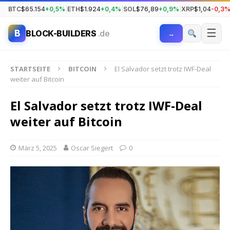
BTC
$65.154
+0,5%
|
ETH
$1.924
+0,4%
|
SOL
$76,89
+0,9%
|
XRP
$1,04
-0,3
☰
B
BLOCK-BUILDERS
.de
→
STARTSEITE
BITCOIN
El Salvador setzt trotz IWF-Deal
weiter auf Bitcoin
El Salvador setzt trotz IWF-Deal
weiter auf Bitcoin
März 5, 2025
Oscar Siegert
0