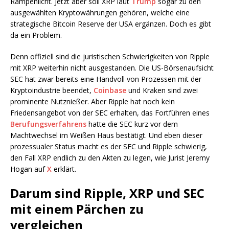
Rampenlicht. Jetzt aber soll XRP laut
Trump
sogar zu den
ausgewählten Kryptowährungen gehören, welche eine
strategische Bitcoin Reserve der USA ergänzen. Doch es gibt
da ein Problem.
Denn offiziell sind die juristischen Schwierigkeiten von Ripple
mit XRP weiterhin nicht ausgestanden. Die US-Börsenaufsicht
SEC hat zwar bereits eine Handvoll von Prozessen mit der
Kryptoindustrie beendet,
Coinbase
und Kraken sind zwei
prominente Nutznießer. Aber Ripple hat noch kein
Friedensangebot von der SEC erhalten, das Fortführen eines
Berufungsverfahrens
hatte die SEC kurz vor dem
Machtwechsel im Weißen Haus bestätigt. Und eben dieser
prozessualer Status macht es der SEC und Ripple schwierig,
den Fall XRP endlich zu den Akten zu legen, wie Jurist Jeremy
Hogan auf
X
erklärt.
Darum sind Ripple, XRP und SEC
mit einem Pärchen zu
vergleichen