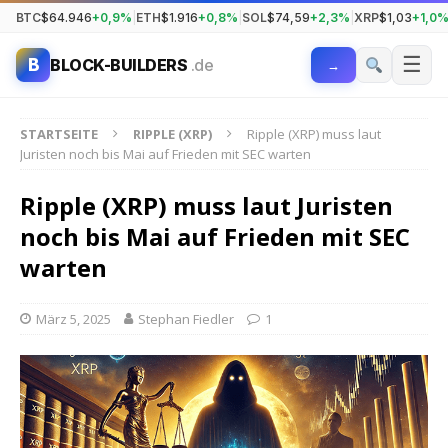
BTC
$64.946
+0,9%
|
ETH
$1.916
+0,8%
|
SOL
$74,59
+2,3%
|
XRP
$1,03
+1,0
☰
B
BLOCK-BUILDERS
.de
→
STARTSEITE
RIPPLE (XRP)
Ripple (XRP) muss laut
Juristen noch bis Mai auf Frieden mit SEC warten
Ripple (XRP) muss laut Juristen
noch bis Mai auf Frieden mit SEC
warten
März 5, 2025
Stephan Fiedler
1