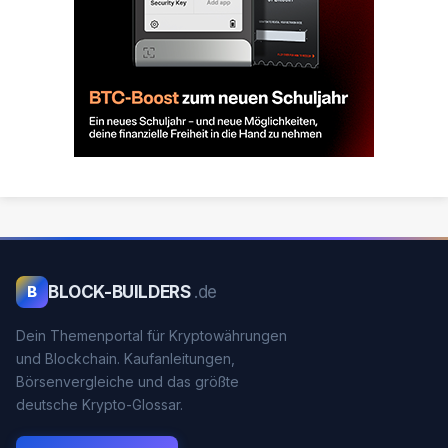
BLOCK-BUILDERS
.de
B
Dein Themenportal für Kryptowährungen
und Blockchain. Kaufanleitungen,
Börsenvergleiche und das größte
deutsche Krypto-Glossar.