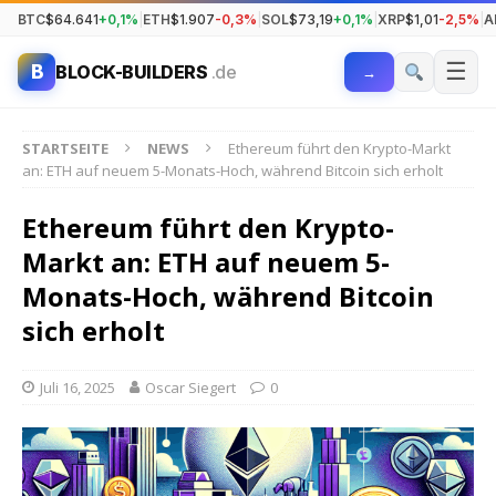
BTC
$64.641
+0,1%
|
ETH
$1.907
-0,3%
|
SOL
$73,19
+0,1%
|
XRP
$1,01
-2,5%
|
A
☰
B
BLOCK-BUILDERS
.de
→
STARTSEITE
NEWS
Ethereum führt den Krypto-Markt
an: ETH auf neuem 5-Monats-Hoch, während Bitcoin sich erholt
Ethereum führt den Krypto-
Markt an: ETH auf neuem 5-
Monats-Hoch, während Bitcoin
sich erholt
Juli 16, 2025
Oscar Siegert
0