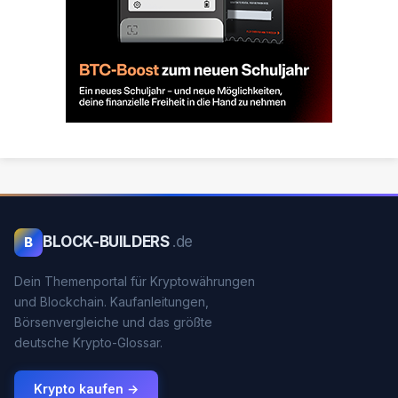
BLOCK-BUILDERS
.de
B
Dein Themenportal für Kryptowährungen
und Blockchain. Kaufanleitungen,
Börsenvergleiche und das größte
deutsche Krypto-Glossar.
Krypto kaufen →