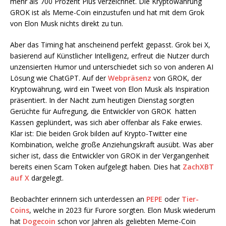
mehr als 700 Prozent Plus verzeichnet. Die Kryptowährung
GROK ist als Meme-Coin einzustufen und hat mit dem Grok
von Elon Musk nichts direkt zu tun.
Aber das Timing hat anscheinend perfekt gepasst. Grok bei X,
basierend auf Künstlicher Intelligenz, erfreut die Nutzer durch
unzensierten Humor und unterschiedet sich so von anderen AI
Lösung wie ChatGPT. Auf der
Webpräsenz
von GROK, der
Kryptowährung, wird ein Tweet von Elon Musk als Inspiration
präsentiert. In der Nacht zum heutigen Dienstag sorgten
Gerüchte für Aufregung, die Entwickler von GROK hätten
Kassen geplündert, was sich aber offenbar als Fake erwies.
Klar ist: Die beiden Grok bilden auf Krypto-Twitter eine
Kombination, welche große Anziehungskraft ausübt. Was aber
sicher ist, dass die Entwickler von GROK in der Vergangenheit
bereits einen Scam Token aufgelegt haben. Dies hat
ZachXBT
auf X
dargelegt.
Beobachter erinnern sich unterdessen an
PEPE
oder
Tier-
Coins
, welche in 2023 für Furore sorgten. Elon Musk wiederum
hat
Dogecoin
schon vor Jahren als geliebten Meme-Coin