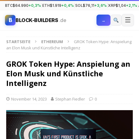
BTC
$64.990
+0,3%
|
ETH
$1.919
+0,4%
|
SOL
$76,11
+3,6%
|
XRP
$1,04
+2,1%
|
☰
B
BLOCK-BUILDERS
.de
→
STARTSEITE
ETHEREUM
GROK Token Hype: Anspielung
an Elon Musk und Künstliche Intelligenz
GROK Token Hype: Anspielung an
Elon Musk und Künstliche
Intelligenz
November 14, 2023
Stephan Fiedler
0