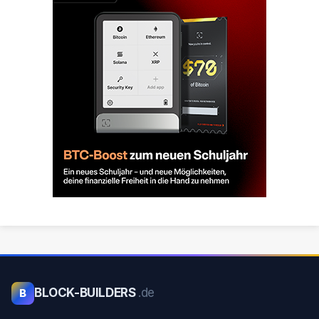
BLOCK-BUILDERS
.de
B