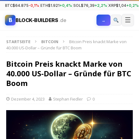
BTC
$64.875
-0,1%
|
ETH
$1.921
+0,4%
|
SOL
$76,39
+2,2%
|
XRP
$1,04
+0,2%
☰
B
BLOCK-BUILDERS
.de
→
STARTSEITE
BITCOIN
Bitcoin Preis knackt Marke von
40.000 US-Dollar – Gründe für BTC Boom
Bitcoin Preis knackt Marke von
40.000 US-Dollar – Gründe für BTC
Boom
Dezember 4, 2023
Stephan Fiedler
0