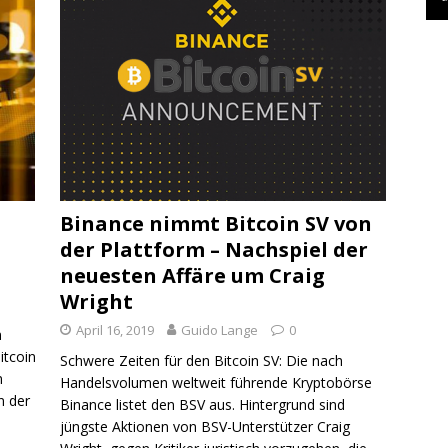
Binance nimmt Bitcoin SV von
der Plattform – Nachspiel der
neuesten Affäre um Craig
Wright
April 16, 2019
Guido Lange
0
n
itcoin
Schwere Zeiten für den Bitcoin SV: Die nach
n
Handelsvolumen weltweit führende Kryptobörse
n der
Binance listet den BSV aus. Hintergrund sind
jüngste Aktionen von BSV-Unterstützer Craig