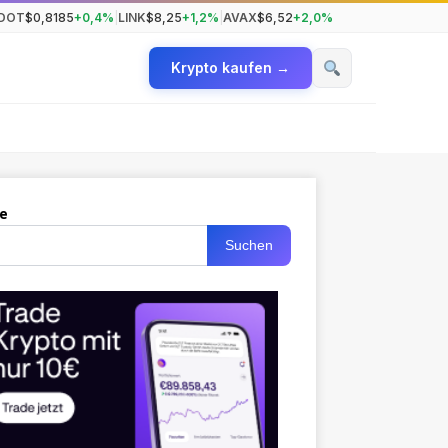
DOT
$0,8185
+0,4%
|
LINK
$8,25
+1,2%
|
AVAX
$6,52
+2,0%
Krypto kaufen →
e
Suchen