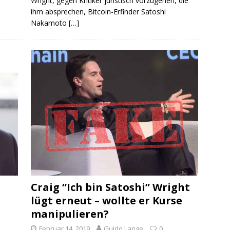
Wright, gegen Kritiker juristisch vorzugehen, die
ihm absprechen, Bitcoin-Erfinder Satoshi
Nakamoto
[…]
Craig “Ich bin Satoshi” Wright
lügt erneut – wollte er Kurse
manipulieren?
Februar 14, 2019
Guido Lange
0