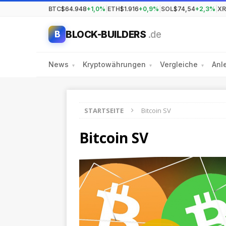
BTC
$64.948
+1,0%
|
ETH
$1.916
+0,9%
|
SOL
$74,54
+2,3%
|
XR
BLOCK-BUILDERS
.de
B
News
Kryptowährungen
Vergleiche
Anl
▾
▾
▾
STARTSEITE
Bitcoin SV
Bitcoin SV