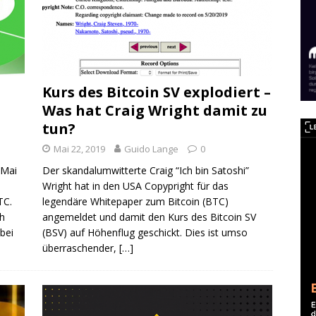
Kurs des Bitcoin SV explodiert –
Was hat Craig Wright damit zu
tun?
Mai 22, 2019
Guido Lange
0
 Mai
Der skandalumwitterte Craig “Ich bin Satoshi”
Wright hat in den USA Copypright für das
TC.
legendäre Whitepaper zum Bitcoin (BTC)
sh
angemeldet und damit den Kurs des Bitcoin SV
bei
(BSV) auf Höhenflug geschickt. Dies ist umso
überraschender,
[…]