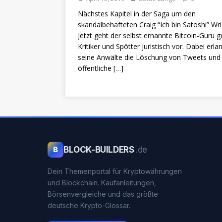
Nächstes Kapitel in der Saga um den
skandalbehafteten Craig “Ich bin Satoshi” Wri
Jetzt geht der selbst ernannte Bitcoin-Guru 
Kritiker und Spötter juristisch vor. Dabei erl
seine Anwälte die Löschung von Tweets und
öffentliche
[…]
BLOCK-BUILDERS
.de
B
Dein Themenportal für Kryptowährungen
und Blockchain. Kaufanleitungen,
Börsenvergleiche und das größte
deutsche Krypto-Glossar.