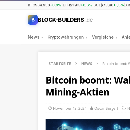
BTC
$64.950
+0,9%
|
ETH
$1.918
+0,6%
|
SOL
$73,80
+1,5%
|
XR
BLOCK-BUILDERS
.de
B
News
Kryptowährungen
Vergleiche
Anl
▾
▾
▾
STARTSEITE
NEWS
Bitcoin boomt: 
Bitcoin boomt: Wal
Mining-Aktien
November 13, 2024
Oscar Siegert
N