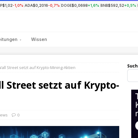
P
$1,02
-1,0%
|
ADA
$0,2016
-0,7%
|
DOGE
$0,0698
+1,6%
|
BNB
$592,52
+0,5%
|
eitungen
Wissen
▾
Such
Wall Street setzt auf Krypto-Mining-Aktien
l Street setzt auf Krypto-
ews
0