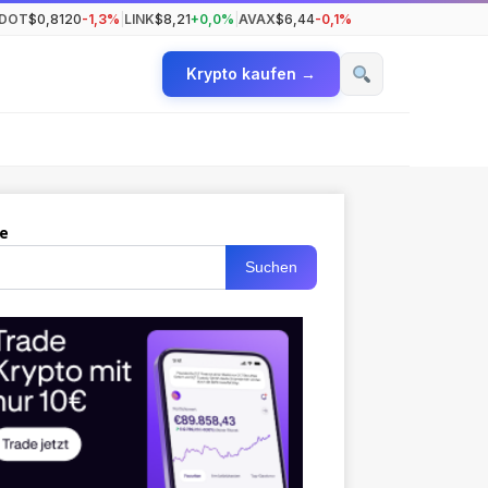
DOT
$0,8120
-1,3%
|
LINK
$8,21
+0,0%
|
AVAX
$6,44
-0,1%
Krypto kaufen →
e
Suchen