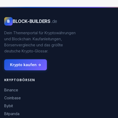
BLOCK-BUILDERS
.de
B
Dein Themenportal für Kryptowährungen
und Blockchain. Kaufanleitungen,
Börsenvergleiche und das größte
deutsche Krypto-Glossar.
Krypto kaufen →
KRYPTOBÖRSEN
Binance
Coinbase
Bybit
Bitpanda