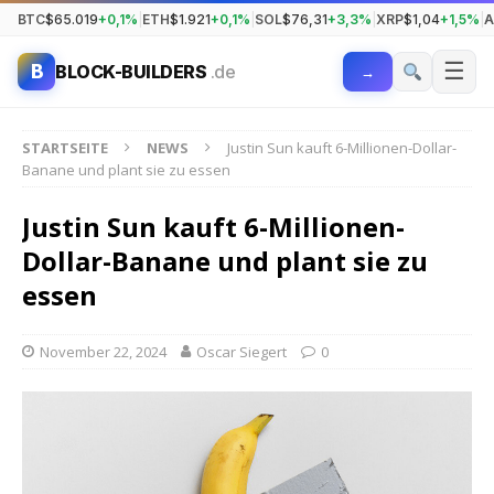
BTC
$65.019
+0,1%
|
ETH
$1.921
+0,1%
|
SOL
$76,31
+3,3%
|
XRP
$1,04
+1,5%
|
A
☰
B
BLOCK-BUILDERS
.de
→
STARTSEITE
NEWS
Justin Sun kauft 6-Millionen-Dollar-
Banane und plant sie zu essen
Justin Sun kauft 6-Millionen-
Dollar-Banane und plant sie zu
essen
November 22, 2024
Oscar Siegert
0