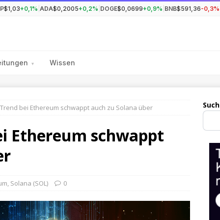
P
$1,03
+0,1%
|
ADA
$0,2005
+0,2%
|
DOGE
$0,0699
+0,9%
|
BNB
$591,36
-0,3%
eitungen
Wissen
▾
Such
 Trend bei Ethereum schwappt auch zu Solana über
ei Ethereum schwappt
er
eum
,
Solana (SOL)
0