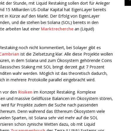
kt der Stunde, mit Liquid Restaking sollen dort für Anleger
 15 Milliarden US-Dollar Kapital hat EigenLayer bereits
 in Kürze auf den Markt. Der Erfolg von EigenLayer
den, und die stehen bei Solana (SOL) bereits in den
te arbeiten laut einer
Marktrecherche
an (Liquid)
estaking noch nicht kommentiert, bei Solayer gibt es
Cambrian
ist die Zielsetzung klar. Alle diese Projekte wollen
hnüren, in dem Solana und zum Ökosystem gehörende Coins
assisches Staking mit SOL bringt derzeit gut 7 Prozent
nditen wahr werden. Möglich ist das theoretisch dadurch,
ch in mehrere Protokolle parallel eingebracht wird.
en vor den
Risiken
im Konzept Restaking. Komplexe
isen und massive Geldflüsse Balancen im Ökosystem stören,
ng wird für Projekte zudem die Suche nach passenden
i Ethereum. Denn während das Ethereum Ökosystem viele
ielen Sparten, ist Solana sehr viel mehr auf die SOL
kursieren schon zynische Wetten dazu, ob mit Liquid
e beim
Zusammenbruch
des Terra (LUNA) Systems vor