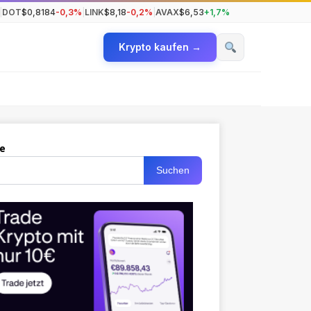
|
DOT
$0,8184
-0,3%
|
LINK
$8,18
-0,2%
|
AVAX
$6,53
+1,7%
Krypto kaufen →
e
Suchen