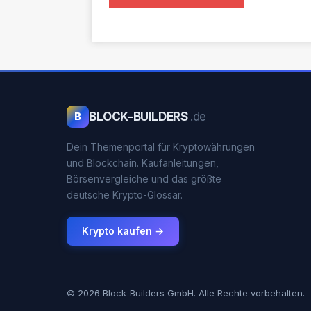
BLOCK-BUILDERS
.de
B
Dein Themenportal für Kryptowährungen
und Blockchain. Kaufanleitungen,
Börsenvergleiche und das größte
deutsche Krypto-Glossar.
Krypto kaufen →
© 2026 Block-Builders GmbH. Alle Rechte vorbehalten.