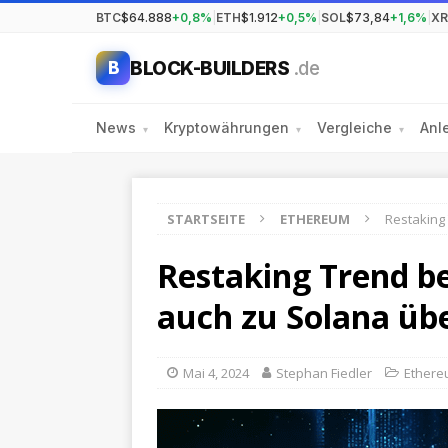
BTC
$64.888
+0,8%
|
ETH
$1.912
+0,5%
|
SOL
$73,84
+1,6%
|
XR
BLOCK-BUILDERS
.de
B
News
Kryptowährungen
Vergleiche
Anl
▾
▾
▾
STARTSEITE
ETHEREUM
Restaking
Restaking Trend b
auch zu Solana üb
Mai 4, 2024
Stephan Fiedler
Ether