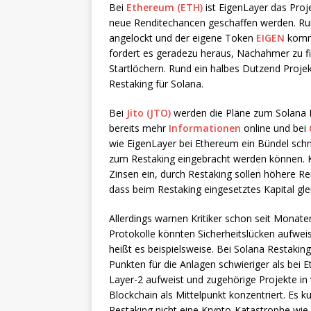
Bei
Ethereum (ETH)
ist EigenLayer das Proje
neue Renditechancen geschaffen werden. Rund
angelockt und der eigene Token
EIGEN
kommt
fordert es geradezu heraus, Nachahmer zu fin
Startlöchern. Rund ein halbes Dutzend Projek
Restaking für Solana.
Bei
Jito (JTO)
werden die Pläne zum Solana R
bereits mehr
Informationen
online und bei
wie EigenLayer bei Ethereum ein Bündel sc
zum Restaking eingebracht werden können. Kl
Zinsen ein, durch Restaking sollen höhere Re
dass beim Restaking eingesetztes Kapital glei
Allerdings warnen Kritiker schon seit Monat
Protokolle könnten Sicherheitslücken aufwe
heißt es beispielsweise. Bei Solana Restaki
Punkten für die Anlagen schwieriger als be
Layer-2 aufweist und zugehörige Projekte in v
Blockchain als Mittelpunkt konzentriert. Es 
Restaking nicht eine Krypto-Katastrophe wi