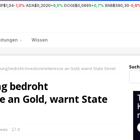
RP
$1,04
-1,0%
|
ADA
$0,2020
+6,5%
|
DOGE
$0,0695
+0,7%
|
BNB
$590,30
-0,6
eitungen
Wissen
▾
Such
ung bedroht Investoreninteresse an Gold, warnt State Street
g bedroht
e an Gold, warnt State
ews
0