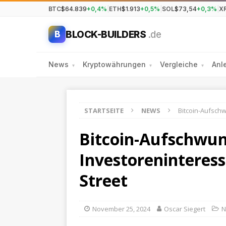
BTC
$64.839
+0,4%
|
ETH
$1.913
+0,5%
|
SOL
$73,54
+0,3%
|
X
BLOCK-BUILDERS
.de
B
News
Kryptowährungen
Vergleiche
Anl
▾
▾
▾
STARTSEITE
NEWS
Bitcoin-Aufschw
Bitcoin-Aufschwun
Investoreninteress
Street
November 25, 2024
Oscar Siegert
N