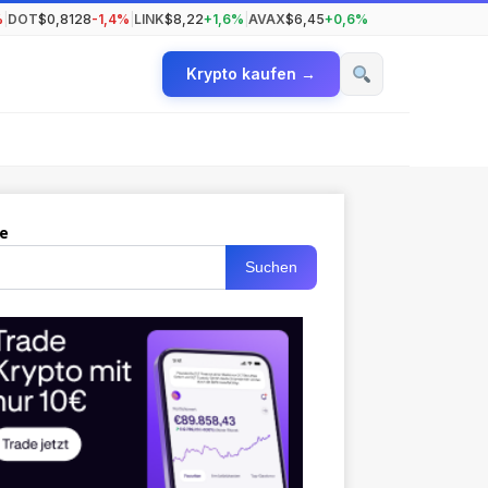
%
|
DOT
$0,8128
-1,4%
|
LINK
$8,22
+1,6%
|
AVAX
$6,45
+0,6%
Krypto kaufen →
e
Suchen