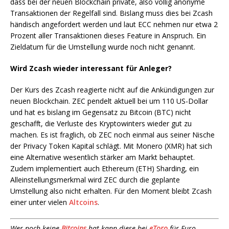
dass bei der neuen Blockchain private, also völlig anonyme
Transaktionen der Regelfall sind. Bislang muss dies bei Zcash
händisch angefordert werden und laut ECC nehmen nur etwa 2
Prozent aller Transaktionen dieses Feature in Anspruch. Ein
Zieldatum für die Umstellung wurde noch nicht genannt.
Wird Zcash wieder interessant für Anleger?
Der Kurs des Zcash reagierte nicht auf die Ankündigungen zur
neuen Blockchain. ZEC pendelt aktuell bei um 110 US-Dollar
und hat es bislang im Gegensatz zu Bitcoin (BTC) nicht
geschafft, die Verluste des Kryptowinters wieder gut zu
machen. Es ist fraglich, ob ZEC noch einmal aus seiner Nische
der Privacy Token Kapital schlägt. Mit Monero (XMR) hat sich
eine Alternative wesentlich stärker am Markt behauptet.
Zudem implementiert auch Ethereum (ETH) Sharding, ein
Alleinstellungsmerkmal wird ZEC durch die geplante
Umstellung also nicht erhalten. Für den Moment bleibt Zcash
einer unter vielen
Altcoins
.
Wer noch keine
Bitcoins
hat kann diese bei
eToro
für Euro