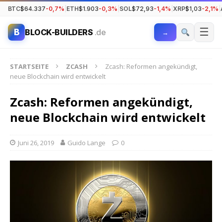
BTC
$64.337
-0,7%
|
ETH
$1.903
-0,3%
|
SOL
$72,93
-1,4%
|
XRP
$1,03
-2,1%
|
☰
B
BLOCK-BUILDERS
.de
→
STARTSEITE
ZCASH
Zcash: Reformen angekündigt,
neue Blockchain wird entwickelt
Zcash: Reformen angekündigt,
neue Blockchain wird entwickelt
Juni 26, 2019
Guido Lange
0