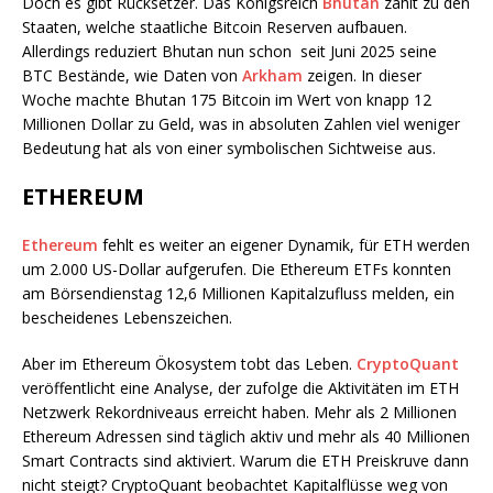
Doch es gibt Rücksetzer. Das Königsreich
Bhutan
zählt zu den
Staaten, welche staatliche Bitcoin Reserven aufbauen.
Allerdings reduziert Bhutan nun schon
seit Juni 2025 seine
BTC Bestände, wie Daten von
Arkham
zeigen. In dieser
Woche machte Bhutan 175 Bitcoin im Wert von knapp 12
Millionen Dollar zu Geld, was in absoluten Zahlen viel weniger
Bedeutung hat als von einer symbolischen Sichtweise aus.
ETHEREUM
Ethereum
fehlt es weiter an eigener Dynamik, für ETH werden
um 2.000 US-Dollar aufgerufen. Die Ethereum ETFs konnten
am Börsendienstag 12,6 Millionen Kapitalzufluss melden, ein
bescheidenes Lebenszeichen.
Aber im Ethereum Ökosystem tobt das Leben.
CryptoQuant
veröffentlicht eine Analyse, der zufolge die Aktivitäten im ETH
Netzwerk Rekordniveaus erreicht haben. Mehr als 2 Millionen
Ethereum Adressen sind täglich aktiv und mehr als 40 Millionen
Smart Contracts sind aktiviert. Warum die ETH Preiskruve dann
nicht steigt? CryptoQuant beobachtet Kapitalflüsse weg von