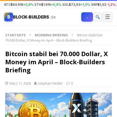
BTC
$64.918
+0,8%
|
ETH
$1.916
+0,6%
|
SOL
$73,63
+1,0%
|
XRP
$1,02
-1,2%
|
☰
B
BLOCK-BUILDERS
.de
→
STARTSEITE
MORNING BRIEFING
Bitcoin stabil bei
70.000 Dollar, X Money im April – Block-Builders Briefing
Bitcoin stabil bei 70.000 Dollar, X
Money im April – Block-Builders
Briefing
März 11, 2026
Stephan Fiedler
0