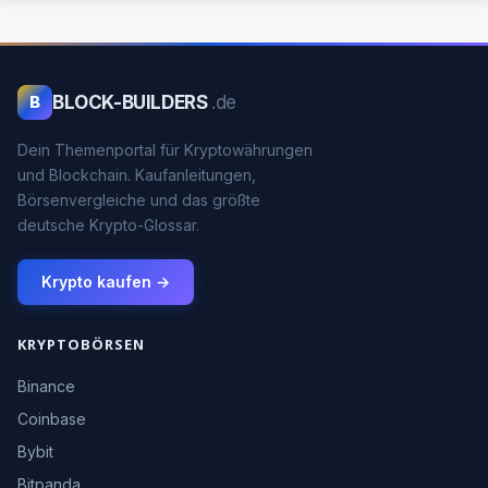
BLOCK-BUILDERS
.de
B
Dein Themenportal für Kryptowährungen
und Blockchain. Kaufanleitungen,
Börsenvergleiche und das größte
deutsche Krypto-Glossar.
Krypto kaufen →
KRYPTOBÖRSEN
Binance
Coinbase
Bybit
Bitpanda