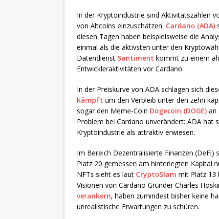
In der Kryptoindustrie sind Aktivitätszahlen 
von Altcoins einzuschätzen.
Cardano (ADA)
s
diesen Tagen haben beispielsweise die Anal
einmal als die aktivsten unter den Kryptowä
Datendienst
Santiment
kommt zu einem ähnl
Entwickleraktivitäten vor Cardano.
In der Preiskurve von ADA schlagen sich dies
kämpft
um den Verbleib unter den zehn kap
sogar den Meme-Coin
Dogecoin (DOGE)
an 
Problem bei Cardano unverändert: ADA hat s
Kryptoindustrie als attraktiv erwiesen.
Im Bereich Dezentralisierte Finanzen (DeFi)
Platz 20 gemessen am hinterlegten Kapital n
NFTs sieht es laut
CryptoSlam
mit Platz 13 
Visionen von Cardano Gründer Charles Hoski
verankern
, haben zumindest bisher keine ha
unrealistische Erwartungen zu schüren.