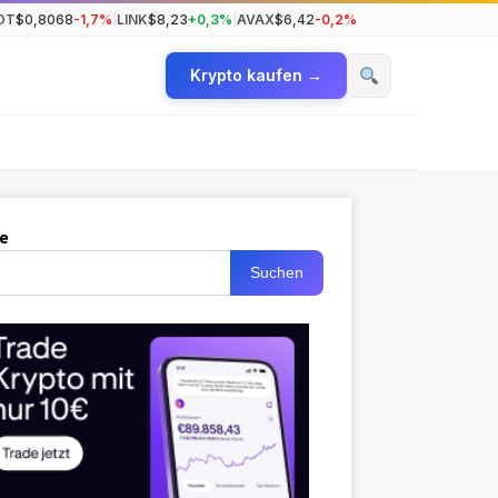
OT
$0,8068
-1,7%
|
LINK
$8,23
+0,3%
|
AVAX
$6,42
-0,2%
Krypto kaufen →
e
Suchen