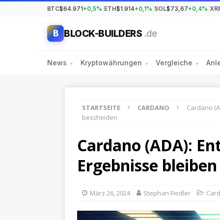
BTC
$64.971
+0,5%
|
ETH
$1.914
+0,1%
|
SOL
$73,67
+0,4%
|
XR
BLOCK-BUILDERS
.de
B
News
Kryptowährungen
Vergleiche
Anl
▾
▾
▾
STARTSEITE
CARDANO
Cardano (AD
bescheiden
Cardano (ADA): Ent
Ergebnisse bleiben
März 26, 2024
Stephan Fiedler
Car