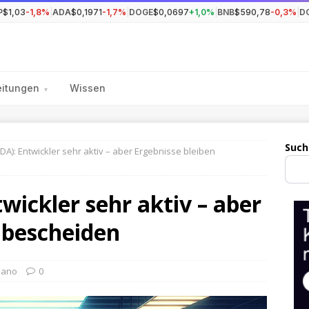
P
$1,03
-1,8%
|
ADA
$0,1971
-1,7%
|
DOGE
$0,0697
+1,0%
|
BNB
$590,78
-0,3%
|
D
eitungen
Wissen
▾
Such
A): Entwickler sehr aktiv – aber Ergebnisse bleiben
wickler sehr aktiv – aber
 bescheiden
dano
0