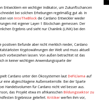
von Entwicklern ein wichtiger Indikator, um Zukunftschancen
chneidet bei solchen Erhebungen regelmäßig gut ab. In
ysten von
IntoTheBlock
die Cardano Entwickler wieder
hrungen mit eigener Layer-1 Blockchain gemessen. Der
ichen Ergebnis und sieht nur Chainlink (LINK) bei den
e positiven Befunde aber nicht merklich nieder, Cardano
italstärksten Kryptowährungen der Welt und muss aktuell
sich vorbeiziehen lassen. Von außen betrachtet ist das
ich in keiner wichtigen Anwendungssparte der
 spielt Cardano unter den Ökosystemen laut
DeFiLlama
auf
ur eine abgeschlagene Außenseiterrolle. Bei der Sparte
bei Handelsvolumen für Cardano nicht viel besser aus.
nson, das Projekt etwa im afrikanischen
Bildungssektor zu
ndfesten Ergebnisse geliefert.
Kritiker
werfen ihm vor,