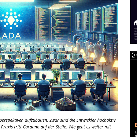
perspektiven aufzubauen. Zwar sind die Entwickler hochaktiv
Praxis tritt Cardano auf der Stelle. Wie geht es weiter mit