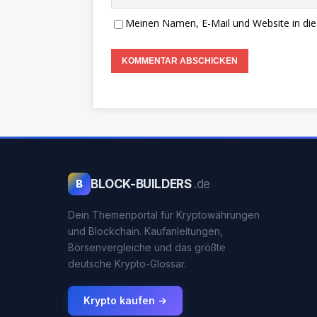
Meinen Namen, E-Mail und Website in die
BLOCK-BUILDERS
.de
B
Dein Themenportal für Kryptowährungen
und Blockchain. Kaufanleitungen,
Börsenvergleiche und das größte
deutsche Krypto-Glossar.
Krypto kaufen →