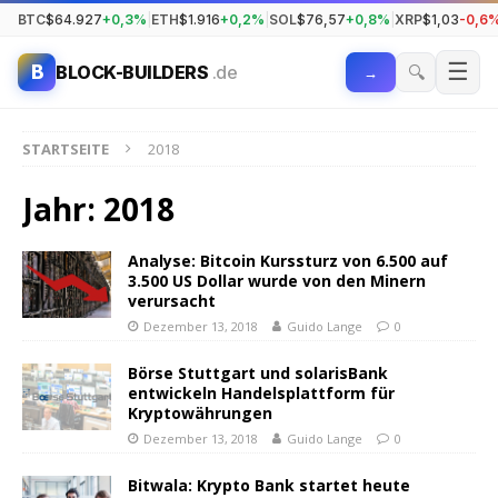
BTC
$64.927
+0,3%
|
ETH
$1.916
+0,2%
|
SOL
$76,57
+0,8%
|
XRP
$1,03
-0,6
☰
B
🔍
BLOCK-BUILDERS
.de
→
STARTSEITE
2018
Jahr:
2018
Analyse: Bitcoin Kurssturz von 6.500 auf
3.500 US Dollar wurde von den Minern
verursacht
Dezember 13, 2018
Guido Lange
0
Börse Stuttgart und solarisBank
entwickeln Handelsplattform für
Kryptowährungen
Dezember 13, 2018
Guido Lange
0
Bitwala: Krypto Bank startet heute