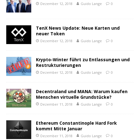
Dezember 12, 2018
Guido Lange
0
TenX News Update: Neue Karten und
neuer Token
Dezember 12, 2018
Guido Lange
0
Krypto-Winter führt zu Entlassungen und
Restrukturierungen
Dezember 12, 2018
Guido Lange
0
Decentraland und MANA: Warum kaufen
Menschen virtuelle Grundstücke?
Dezember 11, 2018
Guido Lange
0
Ethereum Constantinople Hard Fork
kommt Mitte Januar
Dezember 11, 2018
Guido Lange
0