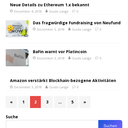
Neue Details zu Ethereum 1.x bekannt
Dezember 4, 2018
Guido Lange
0
Das fragwürdige Fundraising von Neufund
Dezember 3, 2018
Guido Lange
0
BaFin warnt vor Platincoin
Dezember 3, 2018
Guido Lange
9
Amazon verstärkt Blockhain-bezogene Aktivitäten
Dezember 3, 2018
Guido Lange
0
«
1
2
3
…
5
»
Suche
Suchen