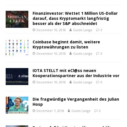
Finanzinvestor: Wettet 1 Million US-Dollar
darauf, dass Kryptomarkt langfristig
besser als der S&P abschneidet
Dezember 10, 2018
Guido Lange
0
Coinbase beginnt damit, weitere
Kryptowährungen zu listen
Dezember 10, 2018
Guido Lange
0
IOTA STELLT mit eCl@ss neuen
Kooperationspartner aus der Industrie vor
Dezember 10, 2018
Guido Lange
0
Die fragwürdige Vergangenheit des Julian
Hosp
Dezember 7, 2018
Guido Lange
0