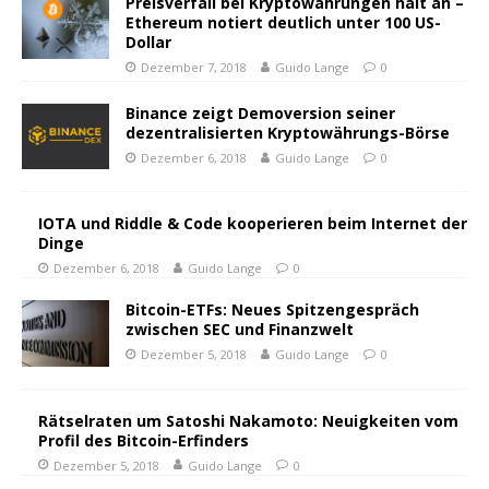
Preisverfall bei Kryptowährungen hält an –
Ethereum notiert deutlich unter 100 US-
Dollar
Dezember 7, 2018
Guido Lange
0
Binance zeigt Demoversion seiner
dezentralisierten Kryptowährungs-Börse
Dezember 6, 2018
Guido Lange
0
IOTA und Riddle & Code kooperieren beim Internet der
Dinge
Dezember 6, 2018
Guido Lange
0
Bitcoin-ETFs: Neues Spitzengespräch
zwischen SEC und Finanzwelt
Dezember 5, 2018
Guido Lange
0
Rätselraten um Satoshi Nakamoto: Neuigkeiten vom
Profil des Bitcoin-Erfinders
Dezember 5, 2018
Guido Lange
0