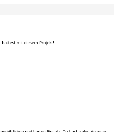
hattest mit diesem Projekt!
nerbittlichen und harten Einsatz. Du hast vielen Anlegern