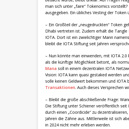
man sich unter „faire“ Tokenomics vorstellt?
ausgegeben. Ein übliches Vesting der Token ü
– Ein Großteil der „neugedruckten“ Token geh
Dhabi vertreten ist. Zudem erhält die Tangle
IOTA. Dort ist ein zwielichtiger Mann namen
bleibt die IOTA Stiftung seit Jahren versproc
– Nun könnte man einwenden, mit IOTA 2.0 
als die künftige Möglichkeit betont, als nor
Mana
soll in einem dezentralen IOTA Netzwe
Vision: IOTA kann quasi gestaked werden un
solle keinen Geldwert bekommen und IOTA bl
Transaktionen
. Auch dieses Versprechen wi
– Bleibt die große abschließende Frage: Wann
Die Stiftung unter Schiener veröffentlich sei
durch einen „Coordicide“ zu dezentralisieren
Jahren die Zähne aus. Mittlerweile ist sich a
in 2024 nicht mehr erleben werden.