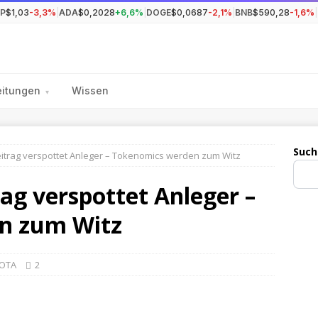
P
$1,03
-3,3%
|
ADA
$0,2028
+6,6%
|
DOGE
$0,0687
-2,1%
|
BNB
$590,28
-1,6%
|
eitungen
Wissen
▾
Such
beitrag verspottet Anleger – Tokenomics werden zum Witz
rag verspottet Anleger –
n zum Witz
IOTA
2