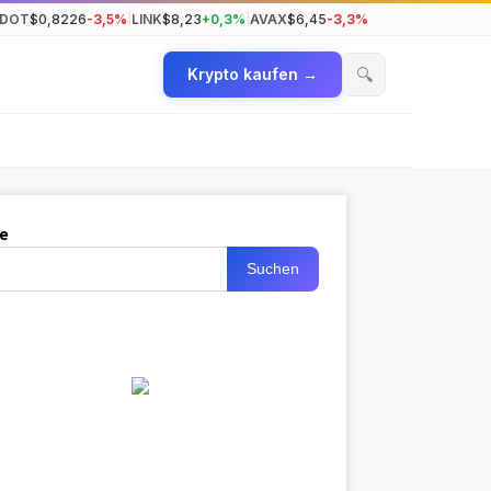
DOT
$0,8226
-3,5%
|
LINK
$8,23
+0,3%
|
AVAX
$6,45
-3,3%
🔍
Krypto kaufen →
e
Suchen