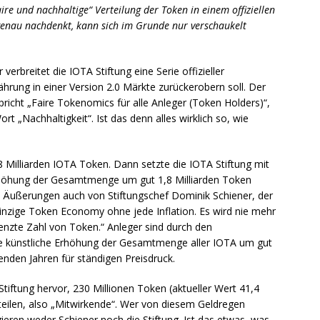
aire und nachhaltige“ Verteilung der Token in einem offiziellen
 genau nachdenkt, kann sich im Grunde nur verschaukelt
erbreitet die IOTA Stiftung eine Serie offizieller
ährung in einer Version 2.0 Märkte zurückerobern soll. Der
richt „Faire Tokenomics für alle Anleger (Token Holders)“,
t „Nachhaltigkeit“. Ist das denn alles wirklich so, wie
8 Milliarden IOTA Token. Dann setzte die IOTA Stiftung mit
rhöhung der Gesamtmenge um gut 1,8 Milliarden Token
n Äußerungen auch von Stiftungschef Dominik Schiener, der
einzige Token Economy ohne jede Inflation. Es wird nie mehr
renzte Zahl von Token.“ Anleger sind durch den
die künstliche Erhöhung der Gesamtmenge aller IOTA um gut
nden Jahren für ständigen Preisdruck.
Stiftung hervor, 230 Millionen Token (aktueller Wert 41,4
rteilen, also „Mitwirkende“. Wer von diesem Geldregen
gieren weder Schiener noch die Stiftung. Ist das etwas, was