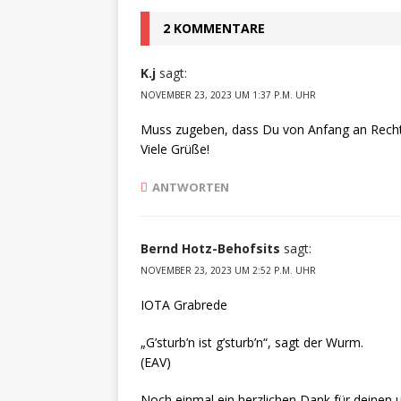
2 KOMMENTARE
K.j
sagt:
NOVEMBER 23, 2023 UM 1:37 P.M. UHR
Muss zugeben, dass Du von Anfang an Recht 
Viele Grüße!
ANTWORTEN
Bernd Hotz-Behofsits
sagt:
NOVEMBER 23, 2023 UM 2:52 P.M. UHR
IOTA Grabrede
„G’sturb’n ist g’sturb’n“, sagt der Wurm.
(EAV)
Noch einmal ein herzlichen Dank für deinen u