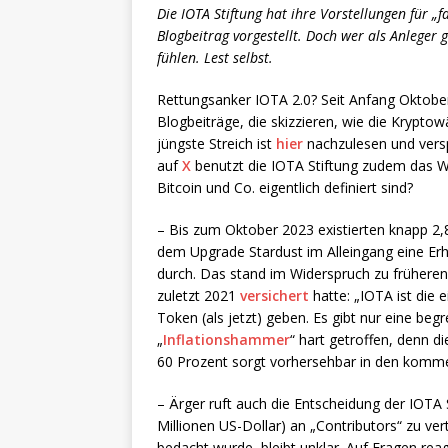
Die IOTA Stiftung hat ihre Vorstellungen für „f
Blogbeitrag vorgestellt. Doch wer als Anleger
fühlen. Lest selbst.
Rettungsanker IOTA 2.0? Seit Anfang Oktober v
Blogbeiträge, die skizzieren, wie die Kryptow
jüngste Streich ist
hier
nachzulesen und versp
auf
X
benutzt die IOTA Stiftung zudem das Wor
Bitcoin und Co. eigentlich definiert sind?
– Bis zum Oktober 2023 existierten knapp 2,
dem Upgrade Stardust im Alleingang eine E
durch. Das stand im Widerspruch zu frühere
zuletzt 2021
versichert
hatte: „IOTA ist die 
Token (als jetzt) geben. Es gibt nur eine beg
„
Inflationshammer
“ hart getroffen, denn 
60 Prozent sorgt vorhersehbar in den komme
– Ärger ruft auch die Entscheidung der IOTA 
Millionen US-Dollar) an „Contributors“ zu ve
bedacht wurde, bleibt unklar. Auf Fragen rea