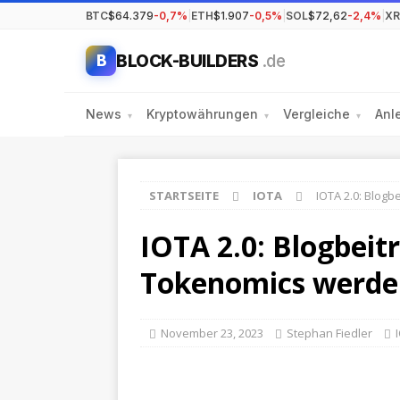
BTC
$64.379
-0,7%
|
ETH
$1.907
-0,5%
|
SOL
$72,62
-2,4%
|
XR
BLOCK-BUILDERS
.de
B
News
Kryptowährungen
Vergleiche
Anl
▾
▾
▾
STARTSEITE
IOTA
IOTA 2.0: Blog
IOTA 2.0: Blogbeit
Tokenomics werde
November 23, 2023
Stephan Fiedler