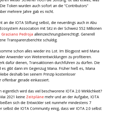
 Die Token wurden auch sofort an die “Contributors”
ber mehrere Jahre gab es nicht.
t an die IOTA Stiftung selbst, die neuerdings auch in Abu
 Ecosystem Association mit Sitz in der Schweiz 552 Millionen
s
Graziano Pedroja
alleinzeichnungsberechtigt. Generell
hene Transparenzberichte schuldig.
komme schon alles wieder ins Lot. Im Blogpost wird Mana
maler Anwender von Weiterentwicklungen zu profitieren.
rk dafür dienen, Transaktionen durchführen zu dürfen. Die
d es gibt dann im Gegenzug Mana. Früher hieß es, Mana
eibe deshalb bei seinem Prinzip kostenloser
r offenbar gerade einkassiert.
 eigentlich wird das viel beschworene IOTA 2.0 Wirklichkeit?
t Mai 2021 keine
Zeitpläne
mehr und an der Aufgabe, IOTA
, beißen sich die Entwickler seit nunmehr mindestens 7
ber selbst die IOTA Community einig, dass wir IOTA 2.0 selbst