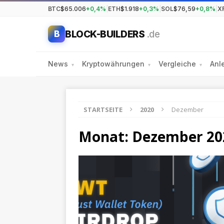
BTC
$65.006
+0,4%
|
ETH
$1.918
+0,3%
|
SOL
$76,59
+0,8%
|
X
BLOCK-BUILDERS
.de
B
News
Kryptowährungen
Vergleiche
Anl
▾
▾
▾
STARTSEITE
2020
Dezember
Monat:
Dezember 20