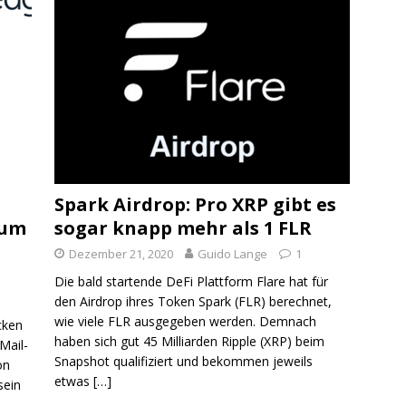
Spark Airdrop: Pro XRP gibt es
rum
sogar knapp mehr als 1 FLR
Dezember 21, 2020
Guido Lange
1
Die bald startende DeFi Plattform Flare hat für
den Airdrop ihres Token Spark (FLR) berechnet,
wie viele FLR ausgegeben werden. Demnach
cken
haben sich gut 45 Milliarden Ripple (XRP) beim
Mail-
Snapshot qualifiziert und bekommen jeweils
on
etwas
[…]
sein