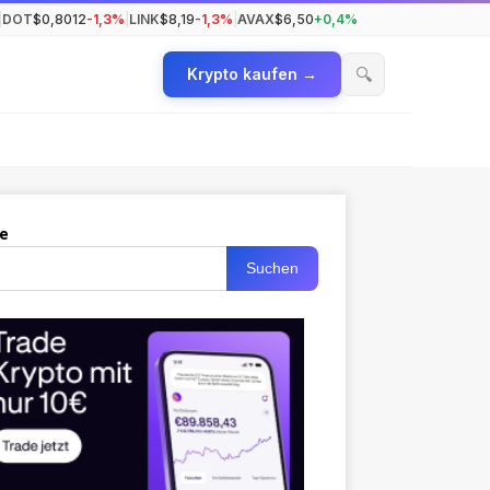
|
DOT
$0,8012
-1,3%
|
LINK
$8,19
-1,3%
|
AVAX
$6,50
+0,4%
🔍
Krypto kaufen →
e
Suchen