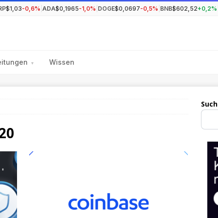
RP
$1,03
-0,6%
|
ADA
$0,1965
-1,0%
|
DOGE
$0,0697
-0,5%
|
BNB
$602,52
+0,2%
eitungen
Wissen
▾
Such
20