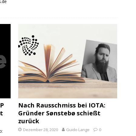
s.de
RP
Nach Rausschmiss bei IOTA:
t
Gründer Sønstebø schießt
zurück
Dezember 28, 2020
Guido Lange
0
b: