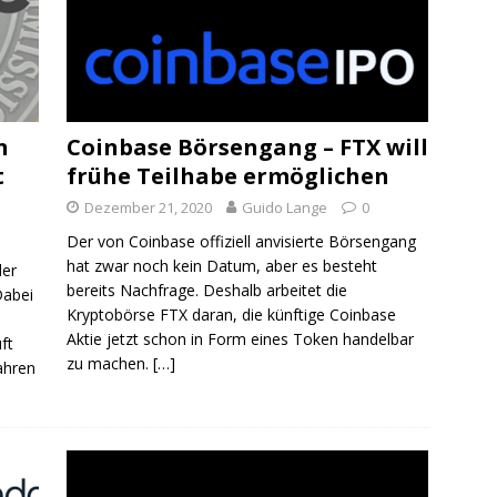
n
Coinbase Börsengang – FTX will
t
frühe Teilhabe ermöglichen
Dezember 21, 2020
Guido Lange
0
Der von Coinbase offiziell anvisierte Börsengang
hat zwar noch kein Datum, aber es besteht
der
bereits Nachfrage. Deshalb arbeitet die
Dabei
Kryptobörse FTX daran, die künftige Coinbase
Aktie jetzt schon in Form eines Token handelbar
ft
zu machen.
[…]
ahren