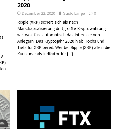
2020
Dezember 22, 2020
Guido Lange
0
Ripple (XRP) sichert sich als nach
Marktkapitalisierung drittgrößte Kryptowährung
weltweit fast automatisch das Interesse von
as
Anlegern. Das Kryptojahr 2020 hielt Hochs und
e
Tiefs für XRP bereit. Wer bei Ripple (XRP) allein die
Kurskurve als Indikator für
[…]
38
RP)
len: