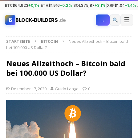
BTC
$64.923
+0,1%
|
ETH
$1.916
+0,2%
|
SOL
$75,87
+3,1%
|
XRP
$1,04
+1,4%
|
☰
B
BLOCK-BUILDERS
.de
→
STARTSEITE
BITCOIN
Neues Allzeithoch – Bitcoin bald
bei 100.000 US Dollar?
Neues Allzeithoch – Bitcoin bald
bei 100.000 US Dollar?
Dezember 17, 2020
Guido Lange
0