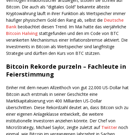
Vermögen inflationssicher anzulegen, stoßen sie schnell auf
Bitcoin. Die auch als “digitales Gold” bekannte älteste
Kryptowährung läuft in ihrer Funktion als Wertspeicher immer
häufiger physischem Gold den Rang ab, selbst die
Deutsche
Bank
beobachtet diesen Trend. Im Mai hatte das vierjährliche
Bitcoin Halving
stattgefunden und den im Code von BTC
verankerten Mechanismus einer Inflationsbremse aktiviert. Die
Investments in Bitcoin als Wertspeicher sind langfristige
Strategie und dürften den Kurs von BTC stützen.
Bitcoin Rekorde purzeln – Fachleute in
Feierstimmung
Einher mit dem neuen Allzeithoch von gut 22.000 US-Dollar hat
Bitcoin auch erstmals in seiner Geschichte eine
Marktkapitalisierung von 400 Milliarden US-Dollar
überschritten. Diese Rekordzahl deutet an, dass Bitcoin sich zu
einer eigenen Anlageklasse entwickelt, die weitere
institutionelle Investoren anziehen könnte. Der Chef von
MicroStrategy, Michael Saylor, zeigte zuletzt auf
Twitter
noch
einmal, wie Bitcoin im vergangenen Jahrzehnt in Sachen