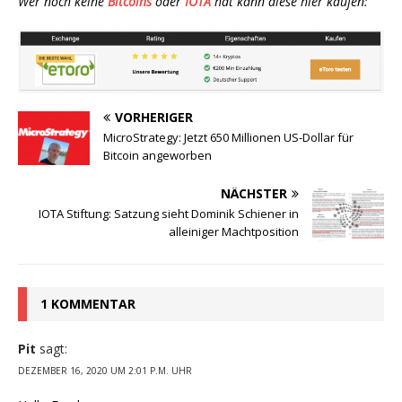
Wer noch keine
Bitcoins
oder
IOTA
hat kann diese hier kaufen:
VORHERIGER
MicroStrategy: Jetzt 650 Millionen US-Dollar für
Bitcoin angeworben
NÄCHSTER
IOTA Stiftung: Satzung sieht Dominik Schiener in
alleiniger Machtposition
1 KOMMENTAR
Pit
sagt:
DEZEMBER 16, 2020 UM 2:01 P.M. UHR