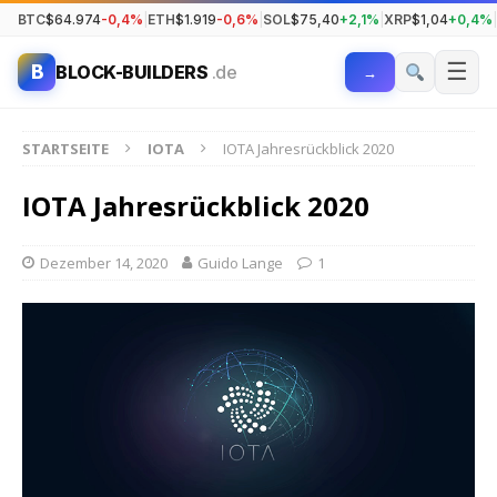
BTC
$64.974
-0,4%
|
ETH
$1.919
-0,6%
|
SOL
$75,40
+2,1%
|
XRP
$1,04
+0,4%
|
☰
B
BLOCK-BUILDERS
.de
→
STARTSEITE
IOTA
IOTA Jahresrückblick 2020
IOTA Jahresrückblick 2020
Dezember 14, 2020
Guido Lange
1