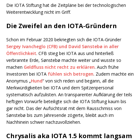
Die IOTA Stiftung hat die Zeitpläne bei der technologischen
Weiterentwicklung nicht im Griff.
Die Zweifel an den IOTA-Gründern
Schon im Februar 2020 bekriegten sich die IOTA-Gründer
Sergey Ivancheglo (CFB) und David Sønstebø in aller
Öffentlichkeit
. CFB stieg bei IOTA aus und hinterließ
verbrannte Erde, Sønstebø machte weiter und wusste so
machen
Geldfluss nicht recht zu erklären
. Auch frühe
Investoren bei IOTA
fühlen sich betrogen
. Zudem machte ein
Anonymus „
Hund
“ von sich reden und begann, all die
Merkwürdigkeiten bei IOTA und dem Spitzenpersonal
systematisch aufzulisten. An transparenter Aufklärung der teils
heftigen Vorwürfe beteiligte sich die IOTA Stiftung kaum bis
gar nicht. Das der Aufsichtsrat mit dem Rausschmiss von
Sønstebø bis zum Jahresende zögerte, bleibt auch im
Nachhinein schwer nachzuvollziehen.
Chrysalis aka IOTA 1.5 kommt langsam