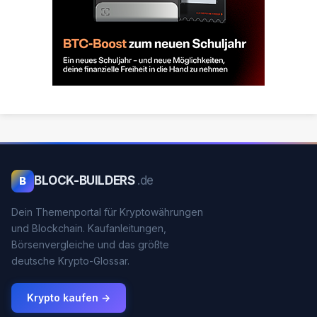
BLOCK-BUILDERS
.de
B
Dein Themenportal für Kryptowährungen
und Blockchain. Kaufanleitungen,
Börsenvergleiche und das größte
deutsche Krypto-Glossar.
Krypto kaufen →