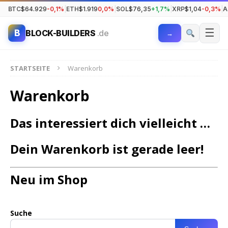
BTC
$64.929
-0,1%
|
ETH
$1.919
0,0%
|
SOL
$76,35
+1,7%
|
XRP
$1,04
-0,3%
|
A
☰
B
BLOCK-BUILDERS
.de
→
STARTSEITE
Warenkorb
Warenkorb
Das interessiert dich vielleicht …
Dein Warenkorb ist gerade leer!
Neu im Shop
Suche