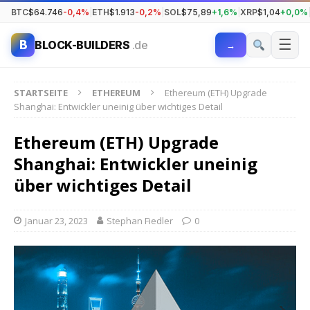
BTC
$64.746
-0,4%
|
ETH
$1.913
-0,2%
|
SOL
$75,89
+1,6%
|
XRP
$1,04
+0,0%
☰
B
BLOCK-BUILDERS
.de
→
STARTSEITE
ETHEREUM
Ethereum (ETH) Upgrade
Shanghai: Entwickler uneinig über wichtiges Detail
Ethereum (ETH) Upgrade
Shanghai: Entwickler uneinig
über wichtiges Detail
Januar 23, 2023
Stephan Fiedler
0