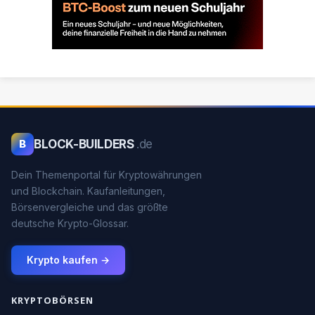
BLOCK-BUILDERS
.de
B
Dein Themenportal für Kryptowährungen
und Blockchain. Kaufanleitungen,
Börsenvergleiche und das größte
deutsche Krypto-Glossar.
Krypto kaufen →
KRYPTOBÖRSEN