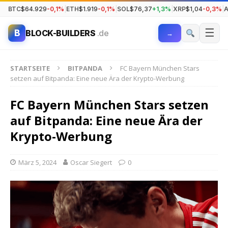
BTC
$64.929
-0,1%
|
ETH
$1.919
-0,1%
|
SOL
$76,37
+1,3%
|
XRP
$1,04
-0,3%
|
☰
B
BLOCK-BUILDERS
.de
→
STARTSEITE
BITPANDA
FC Bayern München Stars
setzen auf Bitpanda: Eine neue Ära der Krypto-Werbung
FC Bayern München Stars setzen
auf Bitpanda: Eine neue Ära der
Krypto-Werbung
März 5, 2024
Oscar Siegert
0