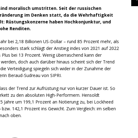
d moralisch umstritten. Seit der russischen
Veränderung im Denken statt, da die Wehrhaftigkeit
 gilt: Rüstungskonzerne haben Hochkonjunktur, und
hohe Renditen.
ahr bei 2,18 Billionen US-Dollar – rund 85 Prozent mehr, als
esonders stark schlägt der Anstieg indes von 2021 auf 2022
das Plus bei 13 Prozent. Wenig überraschend kann der
t werden, doch auch darüber hinaus scheint sich der Trend
die Verteidigung spiegeln sich wider in der Zunahme der
tlerin Beraud-Sudreau von SIPRI.
ass der Trend zur Aufrüstung nur von kurzer Dauer ist. So
kett zu den absoluten High-Performern. Hensoldt
 5 Jahre um 199,1 Prozent an Notierung zu, bei Lockheed
,5 bzw. 142,1 Prozent ins Gewicht. Zum Vergleich: im selben
 nach oben.