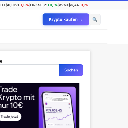
DOT
$0,8121
-1,3%
|
LINK
$8,21
+0,1%
|
AVAX
$6,44
-0,1%
Krypto kaufen →
e
Suchen