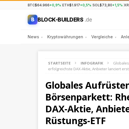
BTC
$64.966
+0,9%
|
ETH
$1.917
+0,5%
|
SOL
$73,80
+1,5%
|
XR
BLOCK-BUILDERS
.de
B
News
Kryptowährungen
Vergleiche
Anl
▾
▾
▾
STARTSEITE
INFOGRAFIK
Globales
erfolgreichste DAX-Aktie, Anbieter lanciert er
Globales Aufrüsten
Börsenparkett: Rhe
DAX-Aktie, Anbiete
Rüstungs-ETF