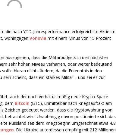
 um die nach YTD-Jahresperformance erfolgreichste Aktie im
ent, wohingegen
Vonovia
mit einem Minus von 15 Prozent
von auszugehen, dass die Militärbudgets in den nächsten
inem sehr hohen Niveau verharren, oder weiter bedeutend
sollte hieran nichts ändern, da die Erkenntnis in den
in scheint, dass ein starkes Militär – und sei es zur
rührt, auch der noch verhältnismäßig neue Krypto-Space
ung, dem
Bitcoin
(BTC), unmittelbar nach Kriegsauftakt am
 als Zeichen gedeutet werden, dass die Kryptowährung von
d, betrachtet wird. Unabhängig davon positionierte sich das
hielte Russland seit dem Kriegsbeginn umgerechnet etwa 4,8
rungen
. Die Ukraine unterdessen empfing mit 212 Millionen