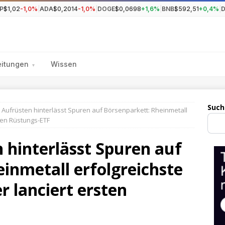
P
$1,02
-1,0%
|
ADA
$0,2014
-1,0%
|
DOGE
$0,0698
+1,6%
|
BNB
$592,51
+0,4%
|
eitungen
Wissen
▾
Such
 Aufrüsten hinterlässt Spuren auf Börsenparkett: Rheinmetall
sten Rüstungs-ETF
 hinterlässt Spuren auf
inmetall erfolgreichste
r lanciert ersten