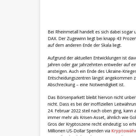
Bei Rheinmetall handelt es sich dabei sogar
DAX. Der Zugewinn liegt bei knapp 43 Proz
auf dem anderen Ende der Skala liegt.
Aufgrund der aktuellen Entwicklungen ist da
Jahren oder gar Jahrzehnten entweder auf e
ansteigen. Auch ein Ende des Ukraine-Krieges 
Entscheidungszentren längst angekommen zu se
Abschreckung – eine Notwendigkeit ist.
Das Börsenparkett bleibt hiervon nicht unbe
nicht. Dass es bei der inoffiziellen Leitwähr
24. Februar 2022 steil nach oben ging, kann
immer mehr als Krisen-Asset, ähnlich wie Gol
Gros der Kryptoszene recht eindeutig: so er
Millionen US-Dollar Spenden via
Kryptowäh