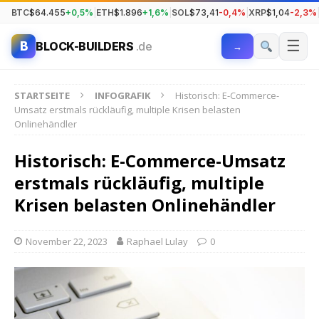
BTC
$64.455
+0,5%
|
ETH
$1.896
+1,6%
|
SOL
$73,41
-0,4%
|
XRP
$1,04
-2,3%
☰
B
BLOCK-BUILDERS
.de
→
STARTSEITE
INFOGRAFIK
Historisch: E-Commerce-
Umsatz erstmals rückläufig, multiple Krisen belasten
Onlinehändler
Historisch: E-Commerce-Umsatz
erstmals rückläufig, multiple
Krisen belasten Onlinehändler
November 22, 2023
Raphael Lulay
0