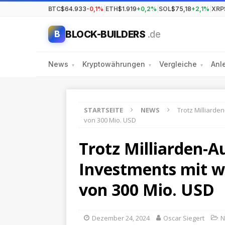
BTC
$64.933
-0,1%
|
ETH
$1.919
+0,2%
|
SOL
$75,18
+2,1%
|
XRP
BLOCK-BUILDERS
.de
B
News
Kryptowährungen
Vergleiche
Anl
▾
▾
▾
STARTSEITE
NEWS
Trotz Milliarde
von 300 Mio. USD
Trotz Milliarden-Au
Investments mit w
von 300 Mio. USD
Dezember 24, 2024
Oscar Siegert
N