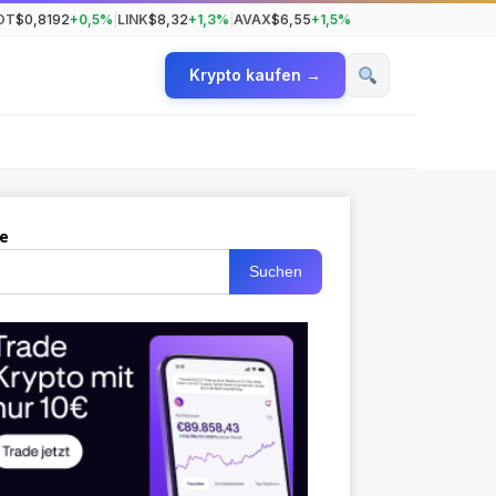
OT
$0,8192
+0,5%
|
LINK
$8,32
+1,3%
|
AVAX
$6,55
+1,5%
Krypto kaufen →
e
Suchen