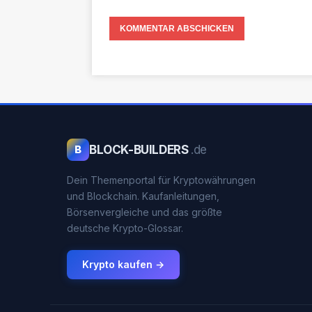
BLOCK-BUILDERS
.de
B
Dein Themenportal für Kryptowährungen
und Blockchain. Kaufanleitungen,
Börsenvergleiche und das größte
deutsche Krypto-Glossar.
Krypto kaufen →