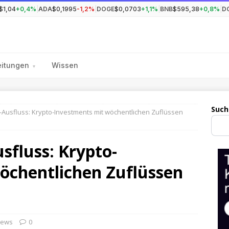
$1,04
+0,4%
|
ADA
$0,1995
-1,2%
|
DOGE
$0,0703
+1,1%
|
BNB
$595,38
+0,8%
|
D
eitungen
Wissen
▾
Such
n-Ausfluss: Krypto-Investments mit wöchentlichen Zuflüssen
sfluss: Krypto-
öchentlichen Zuflüssen
ews
0