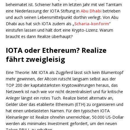
beheimatet ist. Schiener hatte im letzten Jahr mit viel Tamtam
eine Niederlassung der IOTA Stiftung in
Abu Dhabi
betrieben
und auch seinen Lebensmittelpunkt dorthin verlegt. Von Abu
Dhabi aus hat sich IOTA zudem als „
Scharia-konform
“
einstufen lassen und hält dort eine Krypto-Lizenz. Warum
braucht es dann Realize überhaupt?
IOTA oder Ethereum? Realize
fährt zweigleisig
Eine Theorie: Mit IOTA als Zugpferd lässt sich kein Blumentopf
mehr gewinnen, der Altcoin rutscht langsam selbst aus der
TOP 200 der kapitalstärksten Kryptowährungen heraus, das
Netzwerk ist nach wie vor nicht dezentralisiert und für kritische
Anleger längst ein rotes Tuch. Realize bietet alternativ an,
Gelder über das etablierte Ethereum (ETH) zu organisieren und
hat einen unbelasteten Namen. Für den typischen IOTA
Kleinanleger ist Realize ohnehin unerreichbar, 50.000 US-Dollar
werden als minimales Investment gefordert, um den neuen
Token RBILL zu erhalten.