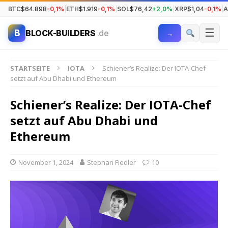
BTC
$64.898
-0,1%
|
ETH
$1.919
-0,1%
|
SOL
$76,42
+2,0%
|
XRP
$1,04
-0,1%
|
A
☰
B
BLOCK-BUILDERS
.de
→
STARTSEITE
IOTA
Schiener’s Realize: Der IOTA-Chef
setzt auf Abu Dhabi und Ethereum
Schiener’s Realize: Der IOTA-Chef
setzt auf Abu Dhabi und
Ethereum
November 1, 2024
Stephan Fiedler
10