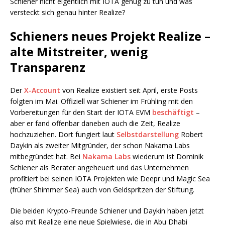
Schiener nicht eigentlich mit IOTA genug zu tun und was
versteckt sich genau hinter Realize?
Schieners neues Projekt Realize –
alte Mitstreiter, wenig
Transparenz
Der
X-Account
von Realize existiert seit April, erste Posts
folgten im Mai. Offiziell war Schiener im Frühling mit den
Vorbereitungen für den Start der IOTA EVM
beschäftigt
–
aber er fand offenbar daneben auch die Zeit, Realize
hochzuziehen. Dort fungiert laut
Selbstdarstellung
Robert
Daykin als zweiter Mitgründer, der schon Nakama Labs
mitbegründet hat. Bei
Nakama Labs
wiederum ist Dominik
Schiener als Berater angeheuert und das Unternehmen
profitiert bei seinen IOTA Projekten wie Deepr und Magic Sea
(früher Shimmer Sea) auch von Geldspritzen der Stiftung.
Die beiden Krypto-Freunde Schiener und Daykin haben jetzt
also mit Realize eine neue Spielwiese, die in Abu Dhabi