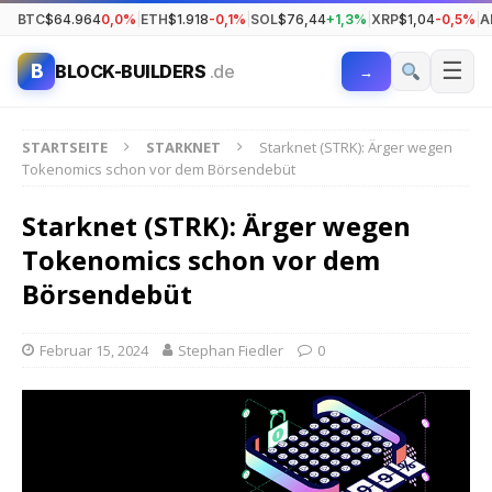
BTC
$64.964
0,0%
|
ETH
$1.918
-0,1%
|
SOL
$76,44
+1,3%
|
XRP
$1,04
-0,5%
|
A
☰
B
BLOCK-BUILDERS
.de
→
STARTSEITE
STARKNET
Starknet (STRK): Ärger wegen
Tokenomics schon vor dem Börsendebüt
Starknet (STRK): Ärger wegen
Tokenomics schon vor dem
Börsendebüt
Februar 15, 2024
Stephan Fiedler
0