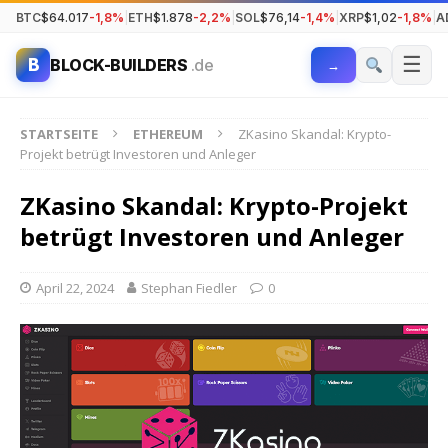
BTC
$64.017
-1,8%
|
ETH
$1.878
-2,2%
|
SOL
$76,14
-1,4%
|
XRP
$1,02
-1,8%
|
A
☰
B
BLOCK-BUILDERS
.de
→
STARTSEITE
ETHEREUM
ZKasino Skandal: Krypto-
Projekt betrügt Investoren und Anleger
ZKasino Skandal: Krypto-Projekt
betrügt Investoren und Anleger
April 22, 2024
Stephan Fiedler
0