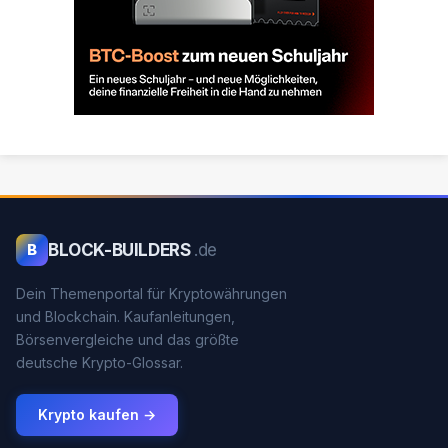
BLOCK-BUILDERS
.de
B
Dein Themenportal für Kryptowährungen
und Blockchain. Kaufanleitungen,
Börsenvergleiche und das größte
deutsche Krypto-Glossar.
Krypto kaufen →