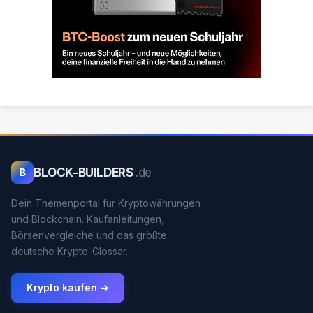
BLOCK-BUILDERS
.de
B
Dein Themenportal für Kryptowährungen
und Blockchain. Kaufanleitungen,
Börsenvergleiche und das größte
deutsche Krypto-Glossar.
Krypto kaufen →