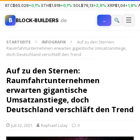
BTC
$65.029
+0,1%
|
ETH
$1.919
+0,1%
|
SOL
$76,13
+2,9%
|
XRP
$1,04
+1,8%
|
☰
B
BLOCK-BUILDERS
.de
→
STARTSEITE
INFOGRAFIK
Auf zu den Sternen:
Raumfahrtunternehmen erwarten gigantische Umsatzanstiege,
doch Deutschland verschläft den Trend
Auf zu den Sternen:
Raumfahrtunternehmen
erwarten gigantische
Umsatzanstiege, doch
Deutschland verschläft den Trend
Juli 22, 2021
Raphael Lulay
0